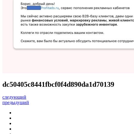
dc50405c8441fbcf0f4d890da1d70139
следующий
предыдущий