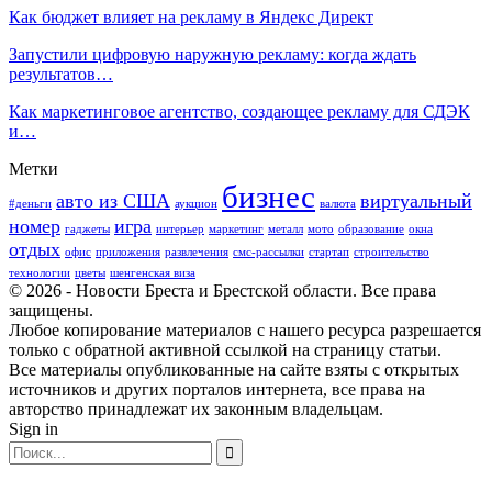
Как бюджет влияет на рекламу в Яндекс Директ
Запустили цифровую наружную рекламу: когда ждать
результатов…
Как маркетинговое агентство, создающее рекламу для СДЭК
и…
Метки
бизнес
авто из США
виртуальный
#деньги
аукцион
валюта
номер
игра
гаджеты
интерьер
маркетинг
металл
мото
образование
окна
отдых
офис
приложения
развлечения
смс-рассылки
стартап
строительство
технологии
цветы
шенгенская виза
© 2026 - Новости Бреста и Брестской области. Все права
защищены.
Любое копирование материалов с нашего ресурса разрешается
только с обратной активной ссылкой на страницу статьи.
Все материалы опубликованные на сайте взяты с открытых
источников и других порталов интернета, все права на
авторство принадлежат их законным владельцам.
Sign in