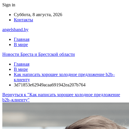
Sign in
Суббота, 8 августа, 2026
Контакты
angelsband.by
Главная
В мире
Новости Бреста и Брестской области
Главная
В мире
Как написать хорошее холодное предложение b2b–
клиенту
3d71853e62949acaa691942ea207b764
Вернуться к "Как написать хорошее холодное предложение
b2b–клиенту"