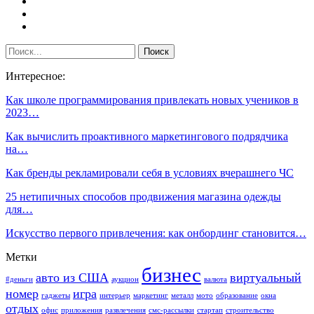
Интересное:
Как школе программирования привлекать новых учеников в
2023…
Как вычислить проактивного маркетингового подрядчика
на…
Как бренды рекламировали себя в условиях вчерашнего ЧС
25 нетипичных способов продвижения магазина одежды
для…
Искусство первого привлечения: как онбординг становится…
Метки
бизнес
авто из США
виртуальный
#деньги
аукцион
валюта
номер
игра
гаджеты
интерьер
маркетинг
металл
мото
образование
окна
отдых
офис
приложения
развлечения
смс-рассылки
стартап
строительство