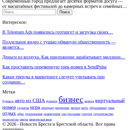
Современный город предлагает десятки форматов досуга —
от масштабных фестивалей до камерных встреч и семейных…
Интересное:
В Telegram Ads появились геотаргет и загрузка своих…
Поддельное видео с тушью обмануло общественность —
является…
Деньги из воздуха. Как приложение зарабатывает миллион…
Как проставить переменную трек-номер в SendPulse
Какие тренды в маркетинге следует учитывать при
создании…
Метки
бизнес
авто из США
виртуальный
#деньги
аукцион
валюта
номер
игра
гаджеты
интерьер
маркетинг
металл
мото
образование
окна
отдых
офис
приложения
развлечения
смс-рассылки
стартап
строительство
технологии
цветы
шенгенская виза
© 2026 - Новости Бреста и Брестской области. Все права
защищены.