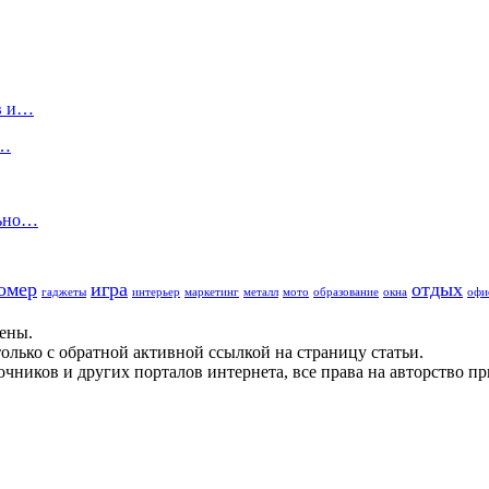
в и…
:…
льно…
омер
игра
отдых
гаджеты
интерьер
маркетинг
металл
мото
образование
окна
офи
щены.
олько с обратной активной ссылкой на страницу статьи.
чников и других порталов интернета, все права на авторство п