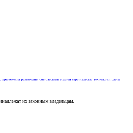
с
приложения
развлечения
смс-рассылки
стартап
строительство
технологии
цветы
ринадлежат их законным владельцам.