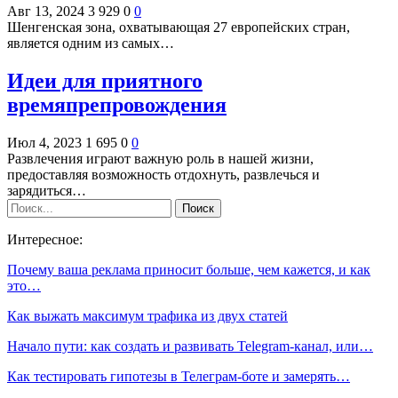
Авг 13, 2024
3 929
0
0
Шенгенская зона, охватывающая 27 европейских стран,
является одним из самых…
Идеи для приятного
времяпрепровождения
Июл 4, 2023
1 695
0
0
Развлечения играют важную роль в нашей жизни,
предоставляя возможность отдохнуть, развлечься и
зарядиться…
Интересное:
Почему ваша реклама приносит больше, чем кажется, и как
это…
Как выжать максимум трафика из двух статей
Начало пути: как создать и развивать Telegram-канал, или…
Как тестировать гипотезы в Телеграм-боте и замерять…