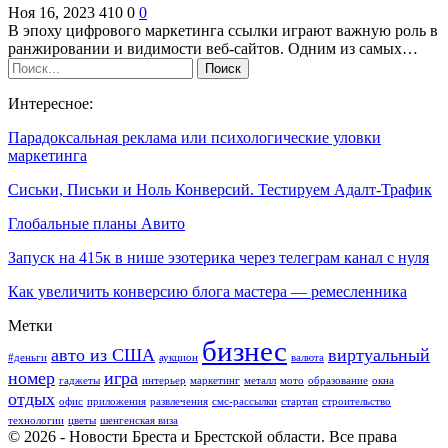
Ноя 16, 2023
410
0
0
В эпоху цифрового маркетинга ссылки играют важную роль в
ранжировании и видимости веб-сайтов. Одним из самых…
Интересное:
Парадоксальная реклама или психологические уловки
маркетинга
Сиськи, Письки и Ноль Конверсий. Тестируем Адалт-Трафик
Глобальные планы Авито
Запуск на 415к в нише эзотерика через телеграм канал с нуля
Как увеличить конверсию блога мастера — ремесленника
Метки
бизнес
авто из США
виртуальный
#деньги
аукцион
валюта
номер
игра
гаджеты
интерьер
маркетинг
металл
мото
образование
окна
отдых
офис
приложения
развлечения
смс-рассылки
стартап
строительство
технологии
цветы
шенгенская виза
© 2026 - Новости Бреста и Брестской области. Все права