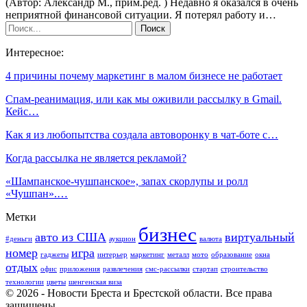
(Автор: Александр М., прим.ред. ) Недавно я оказался в очень
неприятной финансовой ситуации. Я потерял работу и…
Интересное:
4 причины почему маркетинг в малом бизнесе не работает
Спам-реанимация, или как мы оживили рассылку в Gmail.
Кейс…
Как я из любопытства создала автоворонку в чат-боте с…
Когда рассылка не является рекламой?
«Шампанское-чушпанское», запах скорлупы и ролл
«Чушпан».…
Метки
бизнес
авто из США
виртуальный
#деньги
аукцион
валюта
номер
игра
гаджеты
интерьер
маркетинг
металл
мото
образование
окна
отдых
офис
приложения
развлечения
смс-рассылки
стартап
строительство
технологии
цветы
шенгенская виза
© 2026 - Новости Бреста и Брестской области. Все права
защищены.