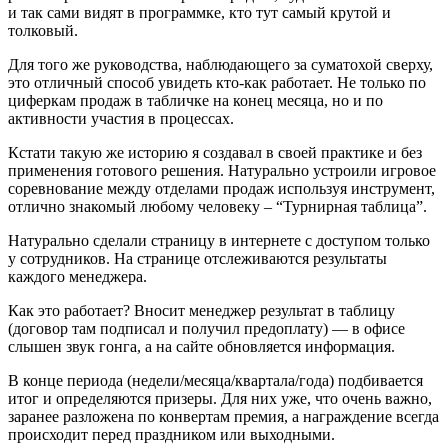
и так сами видят в программке, кто тут самый крутой и
толковый.
Для того же руководства, наблюдающего за суматохой сверху,
это отличный способ увидеть кто-как работает. Не только по
циферкам продаж в табличке на конец месяца, но и по
активности участия в процессах.
Кстати такую же историю я создавал в своей практике и без
применения готового решения. Натурально устроили игровое
соревнование между отделами продаж используя инструмент,
отлично знакомый любому человеку – “Турнирная таблица”.
Натурально сделали страницу в интернете с доступом только
у сотрудников. На странице отслеживаются результаты
каждого менеджера.
Как это работает? Вносит менеджер результат в таблицу
(договор там подписал и получил предоплату) — в офисе
слышен звук гонга, а на сайте обновляется информация.
В конце периода (недели/месяца/квартала/года) подбивается
итог и определяются призеры. Для них уже, что очень важно,
заранее разложена по конвертам премия, а награждение всегда
происходит перед праздником или выходными.