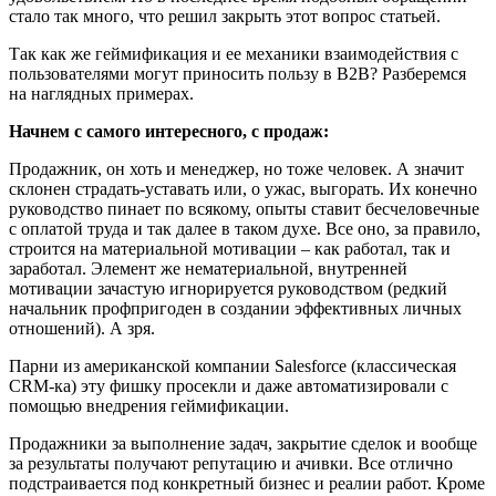
стало так много, что решил закрыть этот вопрос статьей.
Так как же геймификация и ее механики взаимодействия с
пользователями могут приносить пользу в B2B? Разберемся
на наглядных примерах.
Начнем с самого интересного, с продаж:
Продажник, он хоть и менеджер, но тоже человек. А значит
склонен страдать-уставать или, о ужас, выгорать. Их конечно
руководство пинает по всякому, опыты ставит бесчеловечные
с оплатой труда и так далее в таком духе. Все оно, за правило,
строится на материальной мотивации – как работал, так и
заработал. Элемент же нематериальной, внутренней
мотивации зачастую игнорируется руководством (редкий
начальник профпригоден в создании эффективных личных
отношений). А зря.
Парни из американской компании Salesforce (классическая
CRM-ка) эту фишку просекли и даже автоматизировали с
помощью внедрения геймификации.
Продажники за выполнение задач, закрытие сделок и вообще
за результаты получают репутацию и ачивки. Все отлично
подстраивается под конкретный бизнес и реалии работ. Кроме