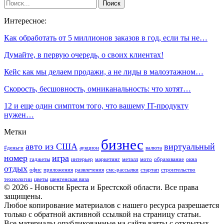
Интересное:
Как обработать от 5 миллионов заказов в год, если ты не…
Думайте, в первую очередь, о своих клиентах!
Кейс как мы делаем продажи, а не лиды в малоэтажном…
Скорость, бесшовность, омниканальность: что хотят…
12 и еще один симптом того, что вашему IT-продукту
нужен…
Метки
бизнес
авто из США
виртуальный
#деньги
аукцион
валюта
номер
игра
гаджеты
интерьер
маркетинг
металл
мото
образование
окна
отдых
офис
приложения
развлечения
смс-рассылки
стартап
строительство
технологии
цветы
шенгенская виза
© 2026 - Новости Бреста и Брестской области. Все права
защищены.
Любое копирование материалов с нашего ресурса разрешается
только с обратной активной ссылкой на страницу статьи.
Все материалы опубликованные на сайте взяты с открытых