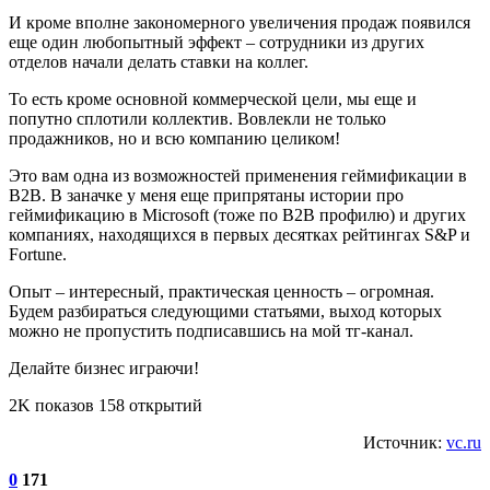
И кроме вполне закономерного увеличения продаж появился
еще один любопытный эффект – сотрудники из других
отделов начали делать ставки на коллег.
То есть кроме основной коммерческой цели, мы еще и
попутно сплотили коллектив. Вовлекли не только
продажников, но и всю компанию целиком!
Это вам одна из возможностей применения геймификации в
B2B. В заначке у меня еще припрятаны истории про
геймификацию в Microsoft (тоже по B2B профилю) и других
компаниях, находящихся в первых десятках рейтингах S&P и
Fortune.
Опыт – интересный, практическая ценность – огромная.
Будем разбираться следующими статьями, выход которых
можно не пропустить подписавшись на мой тг-канал.
Делайте бизнес играючи!
2K показов 158 открытий
Источник:
vc.ru
0
171