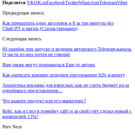
Поделится
VK
OK.ru
Facebook
Twitter
WhatsApp
Telegram
Viber
Предыдущая запись
Как превратить один заголовок в 8 за три минуты без
ChatGPT и магии (Статья-тренажер)
Следующая запись
69 ошибок при запуске и ведении авторского Telegram-канала.
О части из них почти не говорят
Вам также могут понравиться
Еще от автора
Как написать хорошее холодное предложение b2b–клиенту
Аналитика рекламы для взрослых: как не слить бюджет из-за
однобокого представления…
Что важнее продукт или его маркетинг?
Кейс: как я слил в помойку сайт и за свой счёт сделал новый с
конверсией 13%?
Prev
Next