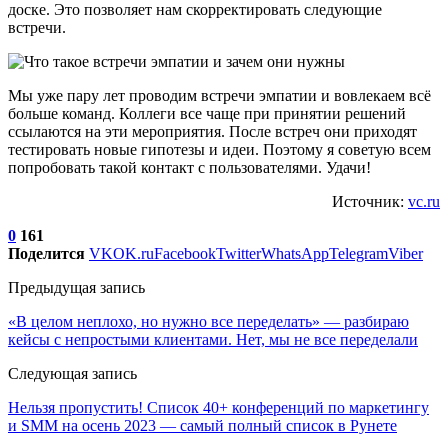
доске. Это позволяет нам скорректировать следующие
встречи.
Мы уже пару лет проводим встречи эмпатии и вовлекаем всё
больше команд. Коллеги все чаще при принятии решений
ссылаются на эти мероприятия. После встреч они приходят
тестировать новые гипотезы и идеи. Поэтому я советую всем
попробовать такой контакт с пользователями. Удачи!
Источник:
vc.ru
0
161
Поделится
VK
OK.ru
Facebook
Twitter
WhatsApp
Telegram
Viber
Предыдущая запись
«В целом неплохо, но нужно все переделать» — разбираю
кейсы с непростыми клиентами. Нет, мы не все переделали
Следующая запись
Нельзя пропустить! Список 40+ конференций по маркетингу
и SMM на осень 2023 — самый полный список в Рунете