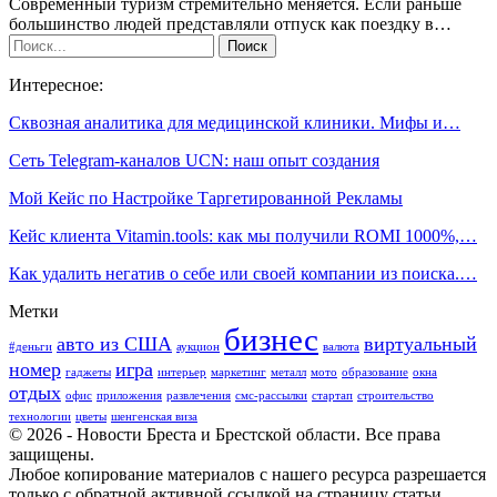
Современный туризм стремительно меняется. Если раньше
большинство людей представляли отпуск как поездку в…
Интересное:
Сквозная аналитика для медицинской клиники. Мифы и…
Сеть Telegram-каналов UCN: наш опыт создания
Мой Кейс по Настройке Таргетированной Рекламы
Кейс клиента Vitamin.tools: как мы получили ROMI 1000%,…
Как удалить негатив о себе или своей компании из поиска.…
Метки
бизнес
авто из США
виртуальный
#деньги
аукцион
валюта
номер
игра
гаджеты
интерьер
маркетинг
металл
мото
образование
окна
отдых
офис
приложения
развлечения
смс-рассылки
стартап
строительство
технологии
цветы
шенгенская виза
© 2026 - Новости Бреста и Брестской области. Все права
защищены.
Любое копирование материалов с нашего ресурса разрешается
только с обратной активной ссылкой на страницу статьи.