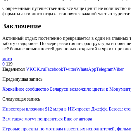
Современный путешественник всё чаще ценит не количество п
форматы активного отдыха становятся важной частью туристич
Заключение
Активный отдых постепенно превращается в один из главных т
заботу о здоровье. По мере развития инфраструктуры и повыше
всё больше возможностей для новых открытий и ярких приклю
мото
0
119
Поделится
VK
OK.ru
Facebook
Twitter
WhatsApp
Telegram
Viber
Предыдущая запись
Хоккейное сообщество Беларуси возложило цветы к Монумен
Следующая запись
Инвесторы вложили $12 млрд в ИИ-проект Джеффа Безоса: сто
Вам также могут понравиться
Еще от автора
Игровые проекты по мотивам известных исполнителей, фильм