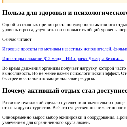
Польза для здоровья и психологическог
Одной из главных причин роста популярности активного отдых
уровень стресса, улучшить сон и повысить общий уровень энер
Сейчас читают
Игровые проекты по мотивам известных исполнителей, филь
Инвесторы вложили $12 млрд в ИИ-проект Джеффа Безоса:…
Во время движения организм получает нагрузку, которой част
выносливость. Но не менее важен психологический эффект. О
быстрее восстановить эмоциональные ресурсы.
Почему активный отдых стал доступне
Развитие технологий сделало путешествия значительно проще. 
отзывы других туристов. Всё это существенно снижает порог в
Одновременно вырос выбор экипировки и оборудования. Произ
увлечением для ограниченного круга людей.