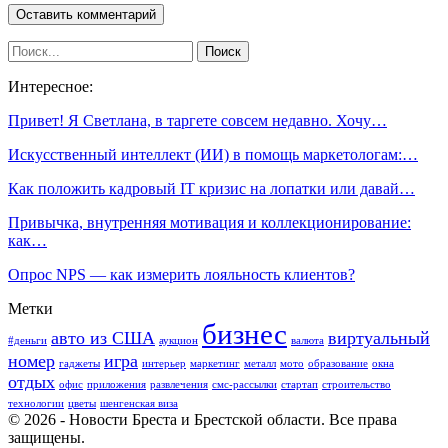
Интересное:
Привет! Я Светлана, в таргете совсем недавно. Хочу…
Искусственный интеллект (ИИ) в помощь маркетологам:…
Как положить кадровый IT кризис на лопатки или давай…
Привычка, внутренняя мотивация и коллекционирование:
как…
Опрос NPS — как измерить лояльность клиентов?
Метки
бизнес
авто из США
виртуальный
#деньги
аукцион
валюта
номер
игра
гаджеты
интерьер
маркетинг
металл
мото
образование
окна
отдых
офис
приложения
развлечения
смс-рассылки
стартап
строительство
технологии
цветы
шенгенская виза
© 2026 - Новости Бреста и Брестской области. Все права
защищены.