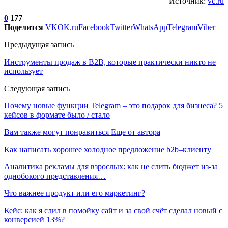
Источник:
vc.ru
0
177
Поделится
VK
OK.ru
Facebook
Twitter
WhatsApp
Telegram
Viber
Предыдущая запись
Инструменты продаж в B2B, которые практически никто не
использует
Следующая запись
Почему новые функции Telegram – это подарок для бизнеса? 5
кейсов в формате было / стало
Вам также могут понравиться
Еще от автора
Как написать хорошее холодное предложение b2b–клиенту
Аналитика рекламы для взрослых: как не слить бюджет из-за
однобокого представления…
Что важнее продукт или его маркетинг?
Кейс: как я слил в помойку сайт и за свой счёт сделал новый с
конверсией 13%?