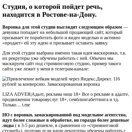
Студия, о которой пойдет речь,
находится в Ростове-на-Дону.
Воронка для этой студии выглядит следующим образом
—
девушка попадает на небольшой продающий сайт, который
призывает ее поработать фото и видео моделью и активно
«продает» ей эту идею и призывает оставить заявку.
Для этой студии выбрана именно такая идея маскировки, т.к.
их рекрутеры уже обучены работать с ней. Обычно мы
маскируем сайт под стриминговую студию, пример такого
сайта уже лежит у меня в телеграм-канале:
LIZA ADVER|Адалт, реклама ниш 18+ Все о рекламе в адалте,
продвижении товаровуслуг 18+, гемблингабеттинга и тд.
Только… t.me
НО с воронки, замаскированной под модельное агентство,
идут более сложные в обработке, но гораздо более дешевые
лиды
( в 3-5 раз дешевле, в сравнении со «стриминговой
студией»), поэтому если ваши рекрутеры обучены работать с