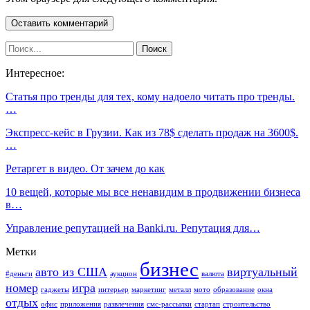
Интересное:
Статья про тренды для тех, кому надоело читать про тренды.
…
Экспресс-кейс в Грузии. Как из 78$ сделать продаж на 3600$.
…
Ретаргет в видео. От зачем до как
10 вещей, которые мы все ненавидим в продвижении бизнеса
в…
Управление репутацией на Banki.ru. Репутация для…
Метки
бизнес
авто из США
виртуальный
#деньги
аукцион
валюта
номер
игра
гаджеты
интерьер
маркетинг
металл
мото
образование
окна
отдых
офис
приложения
развлечения
смс-рассылки
стартап
строительство