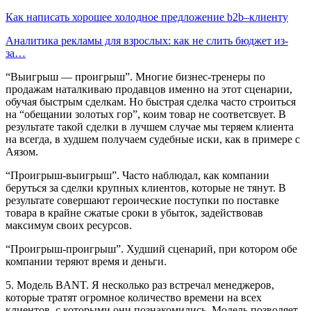
Как написать хорошее холодное предложение b2b–клиенту
Аналитика рекламы для взрослых: как не слить бюджет из-
за…
“Выигрыш — проигрыш”. Многие бизнес-тренеры по
продажам наталкиваю продавцов именно на этот сценарии,
обучая быстрым сделкам. Но быстрая сделка часто строиться
на “обещании золотых гор”, коим товар не соответсвует. В
результате такой сделки в лучшем случае мы теряем клиента
на всегда, в худшем получаем судебные иски, как в примере с
Аязом.
“Проигрыш-выигрыш”. Часто наблюдал, как компании
беруться за сделки крупных клиентов, которые не тянут. В
результате совершают героические поступки по поставке
товара в крайне сжатые сроки в убыток, задействовав
максимум своих ресурсов.
“Проигрыш-проигрыш”. Худший сценарий, при котором обе
компании теряют время и деньги.
5. Модель BANT. Я несколько раз встречал менеджеров,
которые тратят огромное количество времени на всех
клиентов, с которыми они познакомились. Модель позволяет