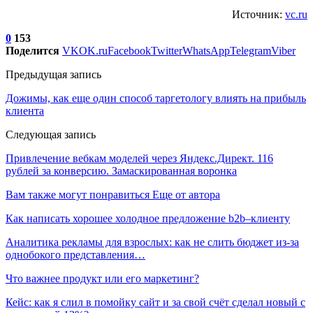
Источник:
vc.ru
0
153
Поделится
VK
OK.ru
Facebook
Twitter
WhatsApp
Telegram
Viber
Предыдущая запись
Дожимы, как еще один способ таргетологу влиять на прибыль
клиента
Следующая запись
Привлечение вебкам моделей через Яндекс.Директ. 116
рублей за конверсию. Замаскированная воронка
Вам также могут понравиться
Еще от автора
Как написать хорошее холодное предложение b2b–клиенту
Аналитика рекламы для взрослых: как не слить бюджет из-за
однобокого представления…
Что важнее продукт или его маркетинг?
Кейс: как я слил в помойку сайт и за свой счёт сделал новый с