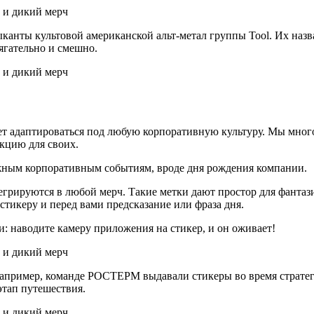
анты культовой американской альт-метал группы Tool. Их назва
ягательно и смешно.
ет адаптироваться под любую корпоративную культуру. Мы мног
кцию для своих.
жным корпоративным событиям, вроде дня рождения компании.
егрируются в любой мерч. Такие метки дают простор для фанта
тикеру и перед вами предсказание или фраза дня.
 наводите камеру приложения на стикер, и он оживает!
Например, команде РОСТЕРМ выдавали стикеры во время стратег
этап путешествия.