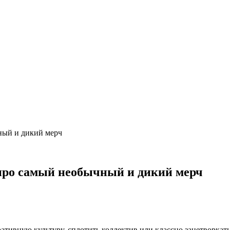
ный и дикий мерч
 про самый необычный и дикий мерч
ивную культуру, сплотить коллектив или классно занетворкатьс