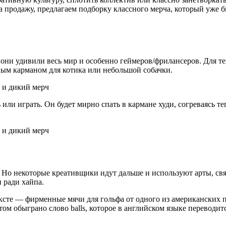
 продажу, предлагаем подборку классного мерча, который уже б
ни удивили весь мир и особенно геймеров/фрилансеров. Для тех
ым карманом для котика или небольшой собачки.
 или играть. Он будет мирно спать в кармане худи, согреваясь т
 Но некоторые креативщики идут дальше и используют арты, свя
 ради хайпа.
сте — фирменные мячи для гольфа от одного из американских по
м обыграно слово balls, которое в английском языке переводится