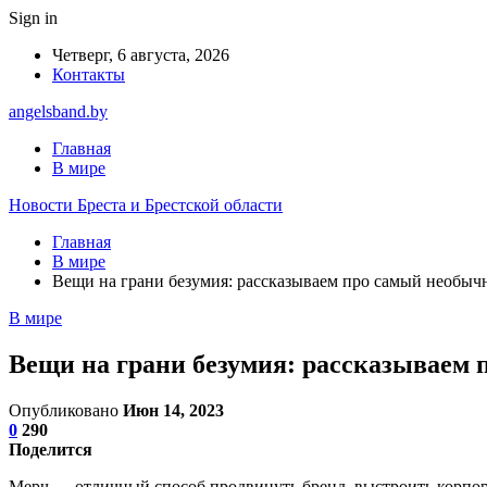
Sign in
Четверг, 6 августа, 2026
Контакты
angelsband.by
Главная
В мире
Новости Бреста и Брестской области
Главная
В мире
Вещи на грани безумия: рассказываем про самый необыч
В мире
Вещи на грани безумия: рассказываем
Опубликовано
Июн 14, 2023
0
290
Поделится
Мерч — отличный способ продвинуть бренд, выстроить корпорат