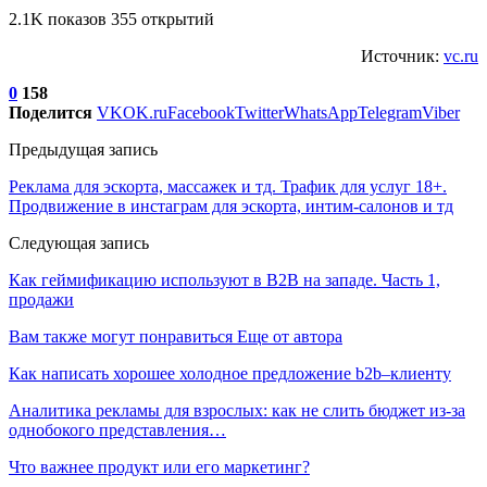
2.1K показов 355 открытий
Источник:
vc.ru
0
158
Поделится
VK
OK.ru
Facebook
Twitter
WhatsApp
Telegram
Viber
Предыдущая запись
Реклама для эскорта, массажек и тд. Трафик для услуг 18+.
Продвижение в инстаграм для эскорта, интим-салонов и тд
Следующая запись
Как геймификацию используют в B2B на западе. Часть 1,
продажи
Вам также могут понравиться
Еще от автора
Как написать хорошее холодное предложение b2b–клиенту
Аналитика рекламы для взрослых: как не слить бюджет из-за
однобокого представления…
Что важнее продукт или его маркетинг?