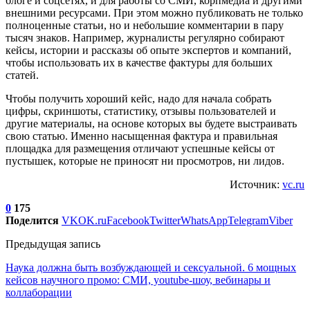
блоге и соцсетях, и для работы со СМИ, корпмедиа и другими
внешними ресурсами. При этом можно публиковать не только
полноценные статьи, но и небольшие комментарии в пару
тысяч знаков. Например, журналисты регулярно собирают
кейсы, истории и рассказы об опыте экспертов и компаний,
чтобы использовать их в качестве фактуры для больших
статей.
Чтобы получить хороший кейс, надо для начала собрать
цифры, скриншоты, статистику, отзывы пользователей и
другие материалы, на основе которых вы будете выстраивать
свою статью. Именно насыщенная фактура и правильная
площадка для размещения отличают успешные кейсы от
пустышек, которые не приносят ни просмотров, ни лидов.
Источник:
vc.ru
0
175
Поделится
VK
OK.ru
Facebook
Twitter
WhatsApp
Telegram
Viber
Предыдущая запись
Наука должна быть возбуждающей и сексуальной. 6 мощных
кейсов научного промо: СМИ, youtube-шоу, вебинары и
коллаборации