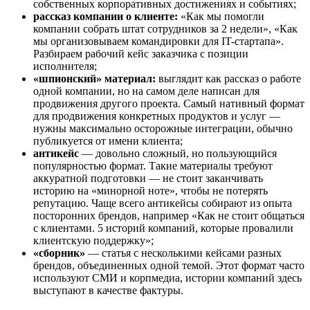
собственных корпоративных достижениях и событиях;
рассказ компании о клиенте:
«Как мы помогли
компании собрать штат сотрудников за 2 недели», «Как
мы организовываем командировки для IT-стартапа».
Разбираем рабочий кейс заказчика с позиции
исполнителя;
«шпионский» материал:
выглядит как рассказ о работе
одной компании, но на самом деле написан для
продвижения другого проекта. Самый нативный формат
для продвижения конкретных продуктов и услуг —
нужны максимально осторожные интеграции, обычно
публикуется от имени клиента;
антикейс
— довольно сложный, но пользующийся
популярностью формат. Такие материалы требуют
аккуратной подготовки — не стоит заканчивать
историю на «минорной ноте», чтобы не потерять
репутацию. Чаще всего антикейсы собирают из опыта
посторонних брендов, например «Как не стоит общаться
с клиентами. 5 историй компаний, которые провалили
клиентскую поддержку»;
«сборник»
— статья с несколькими кейсами разных
брендов, объединенных одной темой. Этот формат часто
используют СМИ и корпмедиа, истории компаний здесь
выступают в качестве фактуры.