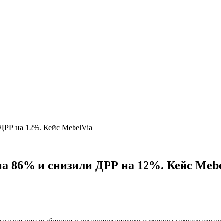
ДРР на 12%. Кейс MebelVia
на 86% и снизили ДРР на 12%. Кейс Mebe
раньше они выбирали в основном знакомые товары повседневного 