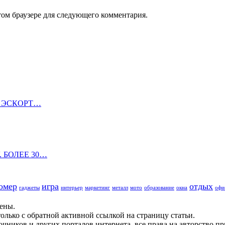
том браузере для следующего комментария.
В ЭСКОРТ…
. БОЛЕЕ 30…
омер
игра
отдых
гаджеты
интерьер
маркетинг
металл
мото
образование
окна
офи
щены.
олько с обратной активной ссылкой на страницу статьи.
чников и других порталов интернета, все права на авторство п