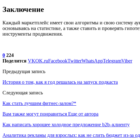
Заключение
Каждый маркетплейс имеет свои алгоритмы и свою систему аук
основываясь на статистике, а также ставить и проверять гипо
инструменты продвижения.
0
224
Поделится
VK
OK.ru
Facebook
Twitter
WhatsApp
Telegram
Viber
Предыдущая запись
История о том, как я год решалась на запуск подкаста
Следующая запись
Как стать лучшим фитнес-залом?*
Вам также могут понравиться
Еще от автора
Как написать хорошее холодное предложение b2b–клиенту
Аналитика рекламы для взрослых: как не слить бюджет из-за 