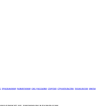
с
приложения
развлечения
смс-рассылки
стартап
строительство
технологии
цветы
ринадлежат их законным владельцам.