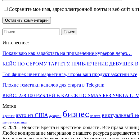
Сохраните мое имя, адрес электронной почты и веб-сайт в э
Интересное:
Показываю как заработать на привлечение курьеров через…
КЕЙС ПО СЕРОМУ ТАРГЕТУ. ПРИВЛЕЧЕНИЕ ДЕВУШЕК 
Топ фишек ивент-маркетинга, чтобы ваш продукт захотели все
Плохие тематики каналов для старта в Telegram
КЕЙС: 228 100 РУБЛЕЙ В КАССЕ ПО SMAS БЕЗ УЧЕТА LTV
Метки
бизнес
авто из США
виртуальный н
#деньги
аукцион
валюта
шенгенская виза
© 2026 - Новости Бреста и Брестской области. Все права защи
Любое копирование материалов с нашего ресурса разрешается т
Все материалы опубликованные на сайте взяты с открытых исто