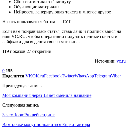
Сбор статистики за 1 минуту
Обучающие материалы
Нейросеть генерирующая текста и многое другое
Начать пользоваться ботом — ТУТ
Если вам понравилась статья, ставь лайк и подписывайся на
наш VC.RU, чтобы оперативно получать ценные советы и
лайфхаки для ведения своего магазина.
119 показов 27 открытий
Источник:
vc.ru
0
155
Поделится
VK
OK.ru
Facebook
Twitter
WhatsApp
Telegram
Viber
Предыдущая запись
Моя компания через 13 лет сменила название
Следующая запись
Зачем JoomPro ребрендинг
Вам также могут понравиться
Еще от автора