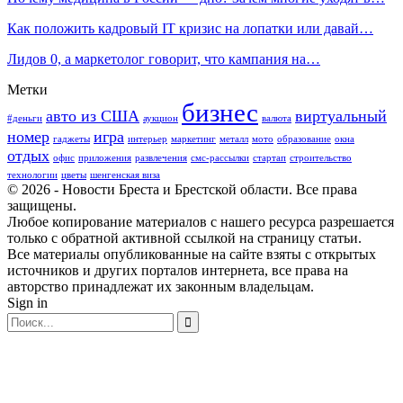
Как положить кадровый IT кризис на лопатки или давай…
Лидов 0, а маркетолог говорит, что кампания на…
Метки
бизнес
авто из США
виртуальный
#деньги
аукцион
валюта
номер
игра
гаджеты
интерьер
маркетинг
металл
мото
образование
окна
отдых
офис
приложения
развлечения
смс-рассылки
стартап
строительство
технологии
цветы
шенгенская виза
© 2026 - Новости Бреста и Брестской области. Все права
защищены.
Любое копирование материалов с нашего ресурса разрешается
только с обратной активной ссылкой на страницу статьи.
Все материалы опубликованные на сайте взяты с открытых
источников и других порталов интернета, все права на
авторство принадлежат их законным владельцам.
Sign in