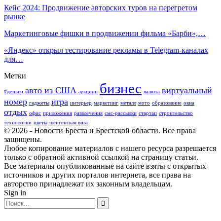
Кейс 2024: Продвижение авторских туров на перегретом
рынке
Маркетинговые фишки в продвижении фильма «Барби»,…
«Яндекс» открыл тестирование рекламы в Telegram-каналах
для…
Метки
бизнес
авто из США
виртуальный
#деньги
аукцион
валюта
номер
игра
гаджеты
интерьер
маркетинг
металл
мото
образование
окна
отдых
офис
приложения
развлечения
смс-рассылки
стартап
строительство
технологии
цветы
шенгенская виза
© 2026 - Новости Бреста и Брестской области. Все права
защищены.
Любое копирование материалов с нашего ресурса разрешается
только с обратной активной ссылкой на страницу статьи.
Все материалы опубликованные на сайте взяты с открытых
источников и других порталов интернета, все права на
авторство принадлежат их законным владельцам.
Sign in