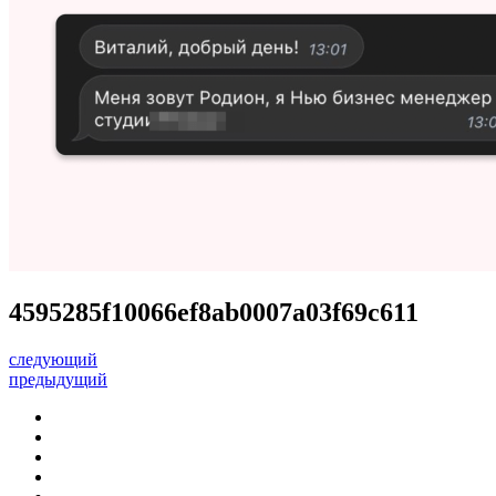
4595285f10066ef8ab0007a03f69c611
следующий
предыдущий