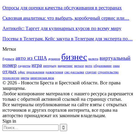
Опросы для оценки качества обслуживания в ресторанах
Сквозная аналитика: что выбрать, коробочный сервис или…
Антикейс: Таргет для кулинарных курсов по всему миру
Посевы в Телеграм. Кейс закупа в Телеграм для эксперта по…
Метки
бизнес
авто из США
виртуальный
#деньги
аукцион
валюта
номер
игра
гаджеты
интерьер
маркетинг
металл
мото
образование
окна
отдых
офис
приложения
развлечения
смс-рассылки
стартап
строительство
технологии
цветы
шенгенская виза
© 2026 - Новости Бреста и Брестской области. Все права
защищены.
Любое копирование материалов с нашего ресурса разрешается
только с обратной активной ссылкой на страницу статьи.
Все материалы опубликованные на сайте взяты с открытых
источников и других порталов интернета, все права на
авторство принадлежат их законным владельцам.
Sign in