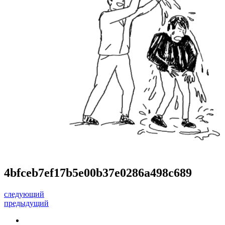
4bfceb7ef17b5e00b37e0286a498c689
следующий
предыдущий