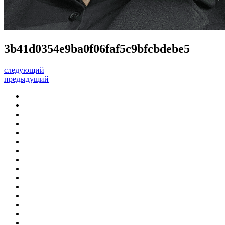
3b41d0354e9ba0f06faf5c9bfcbdebe5
следующий
предыдущий