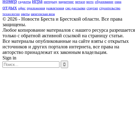
номер
игра
гаджеты
интерьер
маркетинг
металл
мото
образование
окна
отдых
офис
приложения
развлечения
смс-рассылки
стартап
строительство
технологии
цветы
шенгенская виза
© 2026 - Новости Бреста и Брестской области. Все права
защищены.
Любое копирование материалов с нашего ресурса разрешается
только с обратной активной ссылкой на страницу статьи.
Все материалы опубликованные на сайте взяты с открытых
источников и других порталов интернета, все права на
авторство принадлежат их законным владельцам.
Sign in