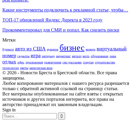
Какие инструменты подключить к рекламной статье, чтобы…
ТОП-17 обновлений Яндекс Директа в 2023 году
Прокомментировал для СМИ и попал. Как снизить риски
Метки
бизнес
авто из США
виртуальный
#деньги
аукцион
валюта
номер
игра
гаджеты
интерьер
маркетинг
металл
мото
образование
окна
отдых
офис
приложения
развлечения
смс-рассылки
стартап
строительство
технологии
цветы
шенгенская виза
© 2026 - Новости Бреста и Брестской области. Все права
защищены.
Любое копирование материалов с нашего ресурса разрешается
только с обратной активной ссылкой на страницу статьи.
Все материалы опубликованные на сайте взяты с открытых
источников и других порталов интернета, все права на
авторство принадлежат их законным владельцам.
Sign in