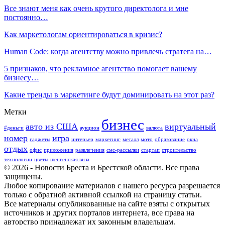
Все знают меня как очень крутого директолога и мне
постоянно…
Как маркетологам ориентироваться в кризис?
Human Code: когда агентству можно привлечь стратега на…
5 признаков, что рекламное агентство помогает вашему
бизнесу…
Какие тренды в маркетинге будут доминировать на этот раз?
Метки
бизнес
авто из США
виртуальный
#деньги
аукцион
валюта
номер
игра
гаджеты
интерьер
маркетинг
металл
мото
образование
окна
отдых
офис
приложения
развлечения
смс-рассылки
стартап
строительство
технологии
цветы
шенгенская виза
© 2026 - Новости Бреста и Брестской области. Все права
защищены.
Любое копирование материалов с нашего ресурса разрешается
только с обратной активной ссылкой на страницу статьи.
Все материалы опубликованные на сайте взяты с открытых
источников и других порталов интернета, все права на
авторство принадлежат их законным владельцам.