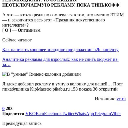
НЕОТКЛЮЧАЕМУЮ РЕКЛАМУ. ПОКА ТИНЬКОФФ.
А что — кто-то реально сомневался в том, что именно ЭТИМ
— и закончится весь этот «Праздник искуственного
интеллекта»?
[
O
] —
О
птимизьм.
Сейчас читают
Как написать хорошее холодное предложение b2b–клиенту
Аналитика рекламы для взрослых: как не слить бюджет из-
за…
Яндекс добавил рекламу в умную колонку для нашей… Пост
пикабушника KipMaestro pikabu.ru 153 показа 36 открытий
Источник:
vc.ru
0
203
Поделится
VK
OK.ru
Facebook
Twitter
WhatsApp
Telegram
Viber
Предыдущая запись