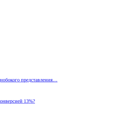
однобокого представления…
 конверсией 13%?