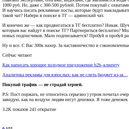
1000 руб. Не, даже с 300-500 рублей. Потом покупай с охвата
И научись писать рекламные посты, которые будут выкладывать
такой чат? Набери в поиске в ТГ — админский чат.
И конечно же — как продвигаться в ТГ бесплатно? Никак. Шучу,
которым вас найдут в поиске ТГ? Партнериться бесплатно? М
новых подписчиков. Мало подписывается? Пробуй и пробуй раз
Ну и все. С Вас 300к нахер. За наставничество и сэкономленн
Сейчас читают
Как написать хорошее холодное предложение b2b–клиенту
Аналитика рекламы для взрослых: как не слить бюджет из-за…
Покупай трафик — не страдай херней.
P.S: Пост поржать, не относитесь серьезно ) утром почитал оч
завидую, как на воздухе людям несут денежки. Я тоже денежек 
3.2K показов 241 открытие
0
155