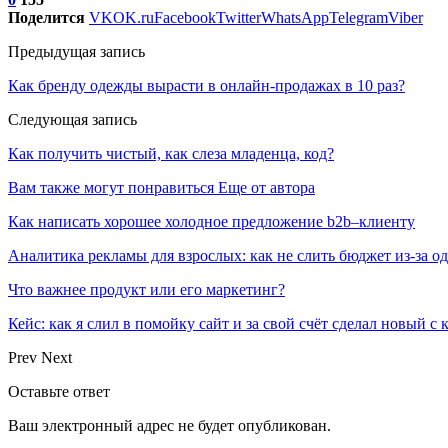
Поделится
VK
OK.ru
Facebook
Twitter
WhatsApp
Telegram
Viber
Предыдущая запись
Как бренду одежды вырасти в онлайн-продажах в 10 раз?
Следующая запись
Как получить чистый, как слеза младенца, код?
Вам также могут понравиться
Еще от автора
Как написать хорошее холодное предложение b2b–клиенту
Аналитика рекламы для взрослых: как не слить бюджет из-за 
Что важнее продукт или его маркетинг?
Кейс: как я слил в помойку сайт и за свой счёт сделал новый с
Prev
Next
Оставьте ответ
Ваш электронный адрес не будет опубликован.