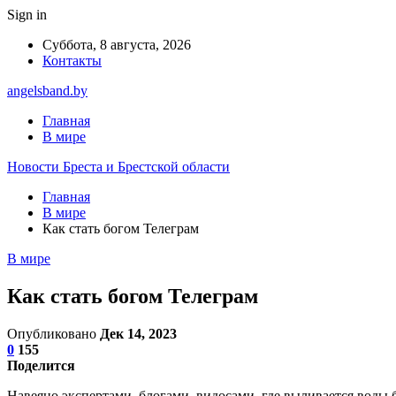
Sign in
Суббота, 8 августа, 2026
Контакты
angelsband.by
Главная
В мире
Новости Бреста и Брестской области
Главная
В мире
Как стать богом Телеграм
В мире
Как стать богом Телеграм
Опубликовано
Дек 14, 2023
0
155
Поделится
Навеяно экспертами, блогами, видосами, где выливается воды б