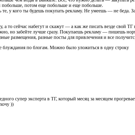
ми побольше, потом еще побольше и еще побольше.
 те, у кого ты будешь покупать рекламу. Не умеешь — не беда. 
 а то сейчас набегут и скажут — а как же писать везде свой ТГ 
ожно, но забейте лучше сразу. Покупаешь рекламу — пишешь но
ные размещения, разные посты для привлечения и все получится
ые блуждания по блогам. Можно было уложиться в одну строку
ередного супер эксперта в ТГ, который месяц за месяцем прогрев
хочу ))