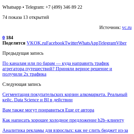
Whatsapp • Telegram: +7 (499) 346 89 22
74 показа 13 открытий
Источник:
vc.ru
0
184
Поделится
VK
OK.ru
Facebook
Twitter
WhatsApp
Telegram
Viber
Предыдущая запись
По каналам или по барам ― куда направить трафик
агрегатора путешествий? Приняли верное решение и
получили 2х трафика
Следующая запись
Сегментация покупательских корзин алкомаркета. Реальный
кейс. Data Science и BI в действии
Вам также могут понравиться
Еще от автора
Как написать хорошее холодное предложение b2b–клиенту
Аналитика рекламы для взрослых: как не слить бюджет из-за