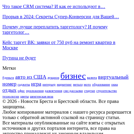
Что такое CRM система? И как ее используют в…
Прорыв в 2024: Секреты Супер-Конверсии для Вашей…
Почему лучше переплатить таргетологу? И почему
таргетолог…
Кейс таргет ВК: заявки от 750 руб на ремонт квартир в
Москве
Путина не будет
Метки
бизнес
авто из США
виртуальный
#деньги
аукцион
валюта
номер
игра
гаджеты
интерьер
маркетинг
металл
мото
образование
окна
отдых
офис
приложения
развлечения
смс-рассылки
стартап
строительство
технологии
цветы
шенгенская виза
© 2026 - Новости Бреста и Брестской области. Все права
защищены.
Любое копирование материалов с нашего ресурса разрешается
только с обратной активной ссылкой на страницу статьи.
Все материалы опубликованные на сайте взяты с открытых
источников и других порталов интернета, все права на
авторство принадлежат их законным владельцам.