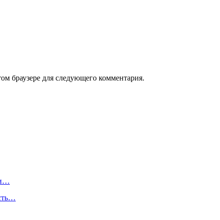
том браузере для следующего комментария.
ли…
ость…