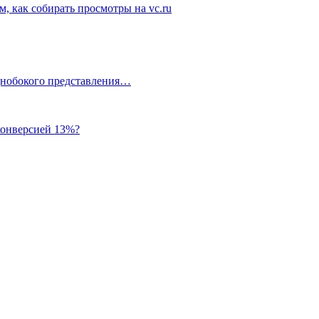
м, как собирать просмотры на vc.ru
однобокого представления…
 конверсией 13%?