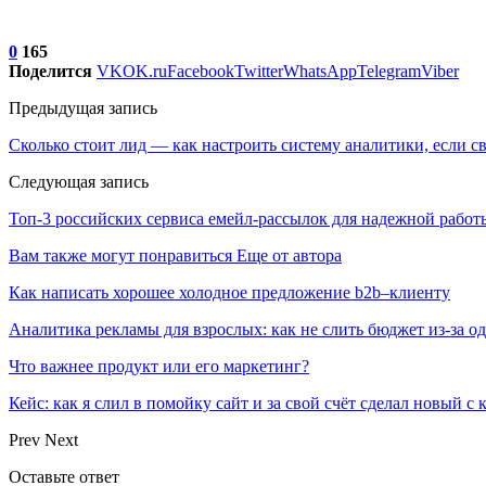
0
165
Поделится
VK
OK.ru
Facebook
Twitter
WhatsApp
Telegram
Viber
Предыдущая запись
Сколько стоит лид — как настроить систему аналитики, если св
Следующая запись
Топ-3 российских сервиса емейл-рассылок для надежной работ
Вам также могут понравиться
Еще от автора
Как написать хорошее холодное предложение b2b–клиенту
Аналитика рекламы для взрослых: как не слить бюджет из-за 
Что важнее продукт или его маркетинг?
Кейс: как я слил в помойку сайт и за свой счёт сделал новый с
Prev
Next
Оставьте ответ