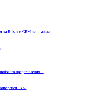
язка Roistat и CRM не помогла
ы
однобокого представления…
 конверсией 13%?