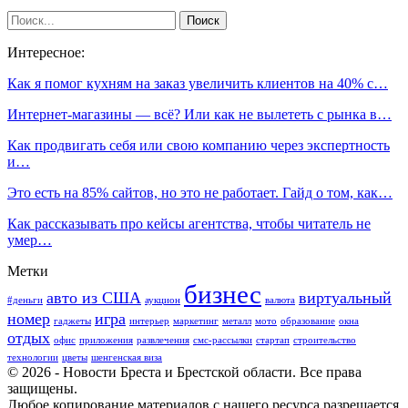
Интересное:
Как я помог кухням на заказ увеличить клиентов на 40% с…
Интернет-магазины — всё? Или как не вылететь с рынка в…
Как продвигать себя или свою компанию через экспертность
и…
Это есть на 85% сайтов, но это не работает. Гайд о том, как…
Как рассказывать про кейсы агентства, чтобы читатель не
умер…
Метки
бизнес
авто из США
виртуальный
#деньги
аукцион
валюта
номер
игра
гаджеты
интерьер
маркетинг
металл
мото
образование
окна
отдых
офис
приложения
развлечения
смс-рассылки
стартап
строительство
технологии
цветы
шенгенская виза
© 2026 - Новости Бреста и Брестской области. Все права
защищены.
Любое копирование материалов с нашего ресурса разрешается