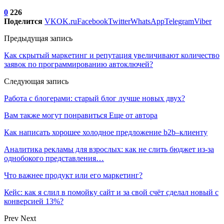
0
226
Поделится
VK
OK.ru
Facebook
Twitter
WhatsApp
Telegram
Viber
Предыдущая запись
Как скрытый маркетинг и репутация увеличивают количество
заявок по программированию автоключей?
Следующая запись
Работа с блогерами: старый блог лучше новых двух?
Вам также могут понравиться
Еще от автора
Как написать хорошее холодное предложение b2b–клиенту
Аналитика рекламы для взрослых: как не слить бюджет из-за
однобокого представления…
Что важнее продукт или его маркетинг?
Кейс: как я слил в помойку сайт и за свой счёт сделал новый с
конверсией 13%?
Prev
Next