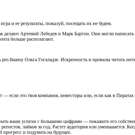
гра и ее результаты, пожалуй, посещать их не будем.
ак делают Артемий Лебедев и Марк Бартон. Они могли написать п
иента больше располагают.
 pro.finansy Ольга Гогаладзе. Искренность и провалы читать инт
 — если это твоя компания, инвесторы или, если как в Пиратах 
нать ваши успехи с большими цифрами — покажите его собственн
репостов, лайков за год. Растет аудитория или уменьшается. Ко
й прогресс и подумать на будущее.