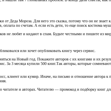
 от Деда Мороза. Для него это сказка, потому что он не знает 
, оплата по счетам. А если есть дети, то еще поиск костюма му
иков не любят и кидают в спам. Будьте честными и пишите из ми
бликовался или хочет опубликовать книгу через сервис.
няться на Новый год. Покажите авторов с их книгами и их резу
. За 3 месяца купили 500 книг.Так авторы, которые сомневаются
осс, клиент или кумир. Иначе, на письмо и отношение автора к 
няя.
 о читателе и авторах. Читателю — промокод и подборку книг дл