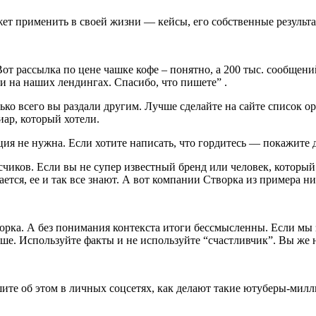
ет применить в своей жизни — кейсы, его собственные результат
Вот рассылка по цене чашке кофе – понятно, а 200 тыс. сообщен
ли на наших лендингах. Спасибо, что пишете” .
лько всего вы раздали другим. Лучше сделайте на сайте список 
иар, который хотели.
ция не нужна. Если хотите написать, что гордитесь — покажит
иков. Если вы не супер известный бренд или человек, который ч
ается, ее и так все знают. А вот компании Створка из примера ни
творка. А без понимания контекста итоги бессмысленны. Если м
чше. Используйте факты и не используйте “счастливчик”. Вы же не
ите об этом в личных соцсетях, как делают такие ютуберы-мил