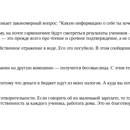
никает закономерный вопрос: ”Какую информацию о себе ты хоч
му, на почте гармоничнее будут смотреться результаты учеников 
а — это прежде всего про чтение и срочное подтверждение, а не о
бственное отражение в воде. Его это погубило. В этом сообщен
ании на другую компанию — получится бессмыслица. С этим тек
 потому что деньги в бюджет идут из моих налогов. А куда вы п
творительности. Если говорить об их маленькой зарплате, то то
тственность за каждого ученика, работать дома. Это не благотво