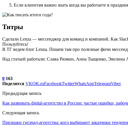
Если клиентам важно знать когда вы работаете в праздн
Титры
Сделали Lenza — мессенджер для команд и компаний. Как Slack
Пользуйтесь!
В ТГ ведем блог Lenza. Пишем там про полезные фичи мессен
Над статьей работали: Слава Рюмин, Анна Тыщенко, Эвелина 
0
163
Поделится
VK
OK.ru
Facebook
Twitter
WhatsApp
Telegram
Viber
Предыдущая запись
Как развивать digital-агентство в России: частые ошибки, раб
Следующая запись
Признаки гигачад-агентства: кого выбирают заказчики тендеро