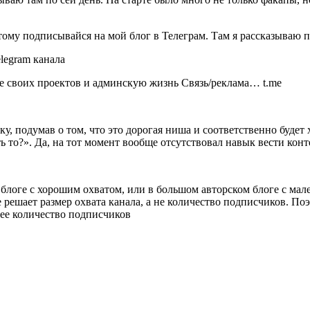
этому подписывайся на мой блог в Телеграм. Там я рассказываю
ие своих проектов и админскую жизнь Связь/реклама… t.me
ку, подумав о том, что это дорогая ниша и соответственно буде
ть то?». Да, на тот момент вообще отсутствовал навык вести кон
 блоге с хорошим охватом, или в большом авторском блоге с ма
 решает размер охвата канала, а не количество подписчиков. По
ее количество подписчиков