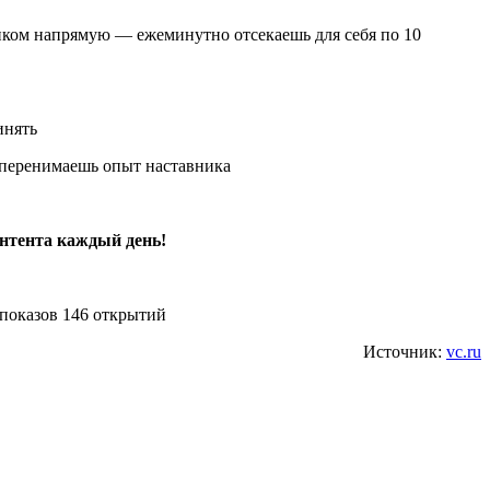
вником напрямую — ежеминутно отсекаешь для себя по 10
инять
и перенимаешь опыт наставника
онтента каждый день!
 показов 146 открытий
Источник:
vc.ru