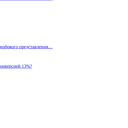
однобокого представления…
 конверсией 13%?