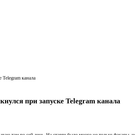
 Telegram канала
улся при запуске Telegram канала
тываю там по сей день. На старте было много не только факапы,