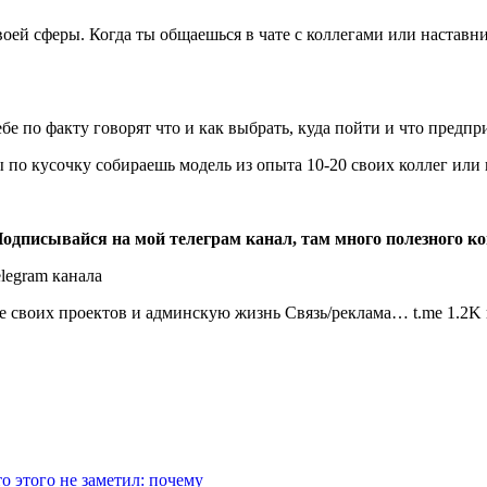
 твоей сферы. Когда ты общаешься в чате с коллегами или наста
бе по факту говорят что и как выбрать, куда пойти и что предпр
ы по кусочку собираешь модель из опыта 10-20 своих коллег ил
Подписывайся на мой телеграм канал, там много полезного к
ие своих проектов и админскую жизнь Связь/реклама… t.me 1.2K
о этого не заметил: почему