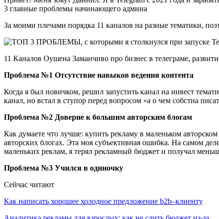
3 главные проблемы начинающего админа
За моими плечами порядка 11 каналов на разные тематики, по
11 Каналов Оушена Заманчиво про бизнес в телеграме, развит
Проблема №1 Отсутствие навыков ведения контента
Когда я был новичком, решил запустить канал на инвест темати
канал, но встал в ступор перед вопросом «а о чем собстна писа
Проблема №2 Доверие к большим авторским блогам
Как думаете что лучше: купить рекламу в маленьком авторском
авторских блогах. Эта моя субъективная ошибка. На самом деле
маленьких реклам, я терял рекламный бюджет и получал меньш
Проблема №3 Учился в одиночку
Сейчас читают
Как написать хорошее холодное предложение b2b–клиенту
Аналитика рекламы для взрослых: как не слить бюджет из-за…