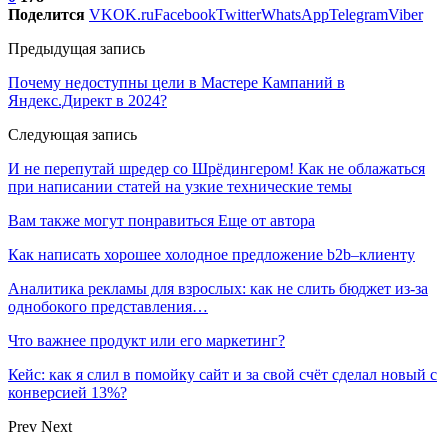
Поделится
VK
OK.ru
Facebook
Twitter
WhatsApp
Telegram
Viber
Предыдущая запись
Почему недоступны цели в Мастере Кампаний в
Яндекс.Директ в 2024?
Следующая запись
И не перепутай шредер со Шрёдингером! Как не облажаться
при написании статей на узкие технические темы
Вам также могут понравиться
Еще от автора
Как написать хорошее холодное предложение b2b–клиенту
Аналитика рекламы для взрослых: как не слить бюджет из-за
однобокого представления…
Что важнее продукт или его маркетинг?
Кейс: как я слил в помойку сайт и за свой счёт сделал новый с
конверсией 13%?
Prev
Next