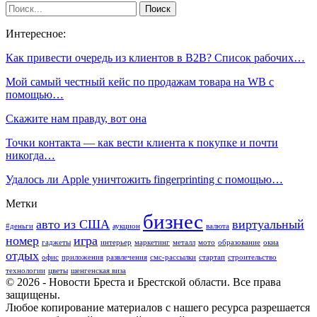
Интересное:
Как привести очередь из клиентов в B2B? Список рабочих…
Мой самый честный кейс по продажам товара на WB с
помощью…
Скажите нам правду, вот она
Точки контакта — как вести клиента к покупке и почти
никогда…
Удалось ли Apple уничтожить fingerprinting с помощью…
Метки
бизнес
авто из США
виртуальный
#деньги
аукцион
валюта
номер
игра
гаджеты
интерьер
маркетинг
металл
мото
образование
окна
отдых
офис
приложения
развлечения
смс-рассылки
стартап
строительство
технологии
цветы
шенгенская виза
© 2026 - Новости Бреста и Брестской области. Все права
защищены.
Любое копирование материалов с нашего ресурса разрешается