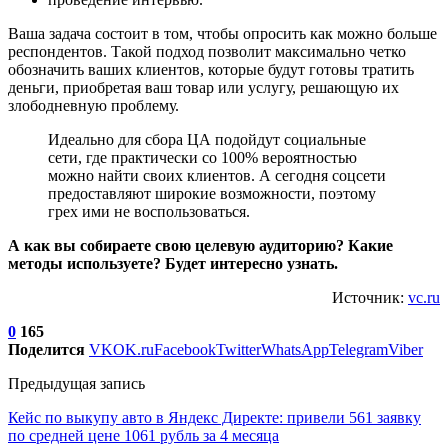
Ваша задача состоит в том, чтобы опросить как можно больше
респондентов. Такой подход позволит максимально четко
обозначить ваших клиентов, которые будут готовы тратить
деньги, приобретая ваш товар или услугу, решающую их
злободневную проблему.
Идеально для сбора ЦА подойдут социальные
сети, где практически со 100% вероятностью
можно найти своих клиентов. А сегодня соцсети
предоставляют широкие возможности, поэтому
грех ими не воспользоваться.
А как вы собираете свою целевую аудиторию? Какие
методы используете? Будет интересно узнать.
Источник:
vc.ru
0
165
Поделится
VK
OK.ru
Facebook
Twitter
WhatsApp
Telegram
Viber
Предыдущая запись
Кейс по выкупу авто в Яндекс Директе: привели 561 заявку
по средней цене 1061 рубль за 4 месяца