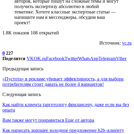
авторов, которые пишут на сложные темы и могут
получить экспертизу абсолютно в любой
тематике. Хотите классные экспертные статьи —
напишите нам в мессенджеры, обсудим ваш
проект!
1.8K показов 108 открытий
Источник:
vc.ru
0
227
Поделится
VK
OK.ru
Facebook
Twitter
WhatsApp
Telegram
Viber
Предыдущая запись
«Пустота» в рекламе убивает эффективность, а для выбора
потребителям стоит давать не более 4 вариантов!
Следующая запись
Как найти клиента таргетологу фрилансеру, даже если вы без
опыта
Вам также могут понравиться
Еще от автора
Как написать хорошее холодное предложение b2b–клиенту