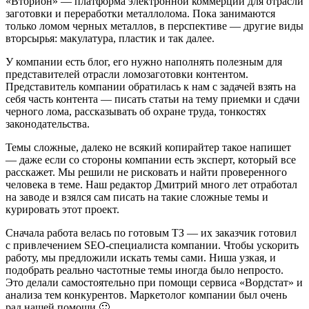
«Вторион» — платформа электронной коммерции для отрасли
заготовки и переработки металлолома. Пока занимаются
только ломом черных металлов, в перспективе — другие виды
вторсырья: макулатура, пластик и так далее.
У компании есть блог, его нужно наполнять полезным для
представителей отрасли ломозаготовки контентом.
Представитель компании обратилась к нам с задачей взять на
себя часть контента — писать статьи на тему приемки и сдачи
черного лома, рассказывать об охране труда, тонкостях
законодательства.
Темы сложные, далеко не всякий копирайтер такое напишет
— даже если со стороны компании есть эксперт, который все
расскажет. Мы решили не рисковать и найти проверенного
человека в теме. Наш редактор Дмитрий много лет отработал
на заводе и взялся сам писать на такие сложные темы и
курировать этот проект.
Сначала работа велась по готовым ТЗ — их заказчик готовил
с привлечением SEO-специалиста компании. Чтобы ускорить
работу, мы предложили искать темы сами. Ниша узкая, и
подобрать реально частотные темы иногда было непросто.
Это делали самостоятельно при помощи сервиса «Вордстат» и
анализа тем конкурентов. Маркетолог компании был очень
рад нашей помощи 🙂