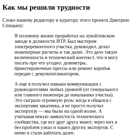
Как мы решили трудности
Слово нашему редактору и куратору этого проекта Дмитрию
Спицыну:
Я половину жизни проработал на лукойловском
заводе в должности ИТР. Был мастером
электроремонтного участка, руководил, делал
инженерные расчеты и так далее. Это дало такую
включенность в технический контекст, что я могу
писать про что угодно: дозиметры,
брикетировочные прессы или ремонт коробок
передач с демультипликатором.
А еще я получил навыки коммуникации с
руководителями любых уровней (от генерального
или главного инженера до начальника участка).
Это сыграло огромную роль: когда я общался с
экспертами заказчика, я не просто получал
экспертизу — мы были на одной волне. А
учитывая некую замкнутость технического
сообщества, где все друг друга знают, через них я
без проблем узнал и нашел других экспертов. С
ними и стали работать далее.