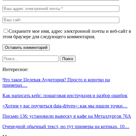
Сохраните мое имя, адрес электронной почты и веб-сайт в
этом браузере для следующего комментария.
Интересное:
Что такое Целевая Аудитория? Просто и коротко на
примерах…
Как написать кейс: пошаговая инструкция и разбор ошибок
«Хотим у вас поучиться data-driven»: как мы нашли точки…
Письмо 136: установили вывеску в кафе на Металлургов 76А
Очередной обычный текст, но тут примеры на котиках. 10…