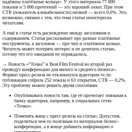
надёжны платёжные кольца». У этого материала 77 000
показов и 5 000 прочтений — это хороший охват. При этом
CTR (показатель кликабельности) низкий — всего 0,6%. Это,
возможно, связано с тем, что тема статьи неинтересна
читателям.
А ещё в статье есть расхождение между заголовком и
содержанием. Статья рассказывает про разные платёжные
инструменты, а заголовок — про чип и платёжное кольцо.
Читатель может потерять интерес и не дочитать статью,
потому что его ожидания не оправдались.
→ Новость «“Точка” и Beat Film Festival во второй раз
проведут конференцию для малого и среднего бизнеса».
Формат пресс-релиза не откликнулся аудитории vc.ru:
публикация собрала 252 показа и 63 открытия, CTR — 0,2%.
Эту проблему можно решить двумя способами:
Опубликовать новость там, где её прочитает лояльная к
банку аудитория, например, в социальных сетях
«Точки».
Поменять жанр с пресс-релиза на статью. Допустим,
поделиться чем-то полезным из материалов бизнес-
конференции, а в конце добавить информацию о
мероприятии.