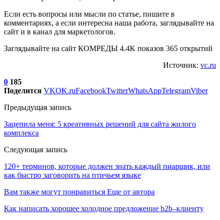
Если есть вопросы или мысли по статье, пишите в
комментариях, а если интересна наша работа, заглядывайте на
сайт и в канал для маркетологов.
Заглядывайте на сайт КОМРЕДЫ 4.4K показов 365 открытий
Источник:
vc.ru
0
185
Поделится
VK
OK.ru
Facebook
Twitter
WhatsApp
Telegram
Viber
Предыдущая запись
Зацепила меня: 5 креативных решений для сайта жилого
комплекса
Следующая запись
120+ терминов, которые должен знать каждый пиарщик, или
как быстро заговорить на птичьем языке
Вам также могут понравиться
Еще от автора
Как написать хорошее холодное предложение b2b–клиенту