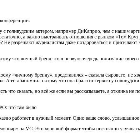
 конференции.
ечу с голивудским актером, например ДиКаприо, чем с нашим ар
статочно, а важно выстраивать отношения с рынком.»Том Круз у
о? Не разрешают журналистам даже поздороваться и присылают 
тому что личный бренд это в первую очередь понимание своего 
ему «личному бренду», представился – сказала сыровато, не хват
л. А её я запомнил потому что она брала интервью у голивудских
ть что сказать, но всё же если вы рассказываете, а отклика не п
тказно работает в нужный момент. Одно ваше слово, услышанное
амопиар» на VC. Это хороший формат чтобы постоянно улучшать 