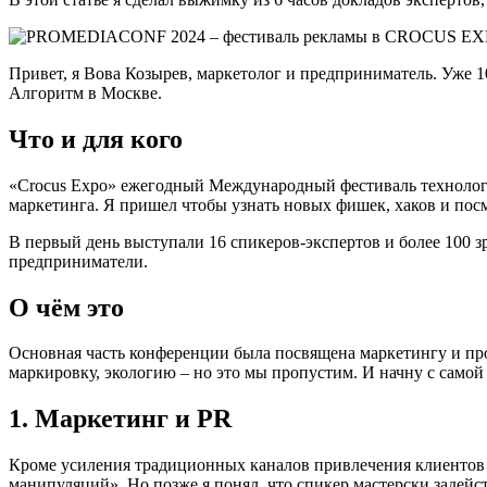
Привет, я Вова Козырев, маркетолог и предприниматель. Уже 
Алгоритм в Москве.
Что и для кого
«Crocus Expo» ежегодный Международный фестиваль технологи
маркетинга. Я пришел чтобы узнать новых фишек, хаков и посм
В первый день выступали 16 спикеров-экспертов и более 100 зр
предприниматели.
О чём это
Основная часть конференции была посвящена маркетингу и прод
маркировку, экологию – но это мы пропустим. И начну с самой 
1. Маркетинг и PR
Кроме усиления традиционных каналов привлечения клиентов го
манипуляций». Но позже я понял, что спикер мастерски задейс