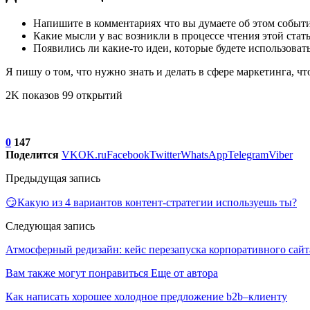
Напишите в комментариях что вы думаете об этом событ
Какие мысли у вас возникли в процессе чтения этой стать
Появились ли какие-то идеи, которые будете использоват
Я пишу о том, что нужно знать и делать в сфере маркетинга, ч
2K показов 99 открытий
0
147
Поделится
VK
OK.ru
Facebook
Twitter
WhatsApp
Telegram
Viber
Предыдущая запись
😏Какую из 4 вариантов контент-стратегии используешь ты?
Следующая запись
Атмосферный редизайн: кейс перезапуска корпоративного сайт
Вам также могут понравиться
Еще от автора
Как написать хорошее холодное предложение b2b–клиенту