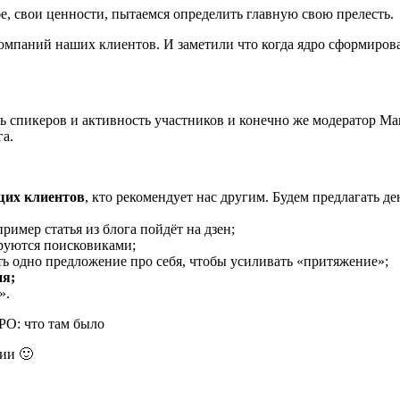
бе, свои ценности, пытаемся определить главную свою прелесть.
паний наших клиентов. И заметили что когда ядро сформирован
 спикеров и активность участников и конечно же модератор Ма
га.
щих клиентов
, кто рекомендует нас другим. Будем предлагать д
пример статья из блога пойдёт на дзен;
руются поисковиками;
ть одно предложение про себя, чтобы усиливать «притяжение»;
ия;
».
ии 🙂