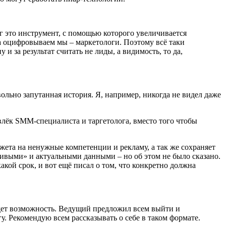
нг это инструмент, с помощью которого увеличивается
са оцифровываем мы – маркетологи. Поэтому всё таки
и за результат считать не лиды, а видимость, то да,
ольно запутанная история. Я, например, никогда не видел даже
влёк SMM-специалиста и таргетолога, вместо того чтобы
жета на ненужные компетенции и рекламу, а так же сохраняет
«живыми» и актуальными данными – но об этом не было сказано.
кой срок, и вот ещё писал о том, что конкретно должна
будет возможность. Ведущий предложил всем выйти и
у. Рекомендую всем рассказывать о себе в таком формате.