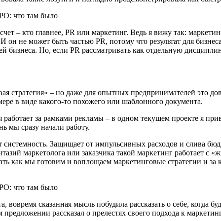
ет – кто главнее, PR или маркетинг. Ведь я вижу так: маркети
 И он не может быть частью PR, потому что результат для бизне
ей бизнеса. Но, если PR рассматривать как отдельную дисциплину 
ая стратегия» – но даже для опытных предпринимателей это дов
ере в виде какого-то похожего или шаблонного документа.
 работает за рамками рекламы – в одном текущем проекте я при
нь мы сразу начали работу.
т системность. Защищает от импульсивных расходов и слива бюд
антазий маркетолога или заказчика такой маркетинг работает с 
ь как мы готовим и воплощаем маркетинговые стратегии и за ка
та, вовремя сказанная мысль побудила рассказать о себе, когда 
м предложении рассказал о прелестях своего подхода к маркетинг