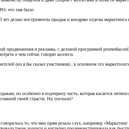
10 лет делаю инструменты продаж и внедряю отделы маркетинга 
й продвижения и рекламы, с деловой программой promediaconf,
отреть о чем сейчас говорят коллеги.
ителей (но я бы сказал участников) , в основном это маркетоло
ажам, но особенно я подчеркну часть, которая касается личного
главной своей страсти. Ну, погнали?
ворилось то, что мне прям резало слух, например «Маркетинг –
твовала такие лозунги и наглядно продемонстрировала как быстр