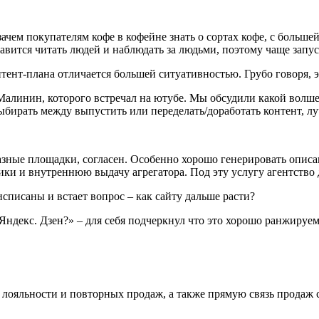
зачем покупателям кофе в кофейне знать о сортах кофе, с больш
равится читать людей и наблюдать за людьми, поэтому чаще зап
тент-плана отличается большей ситуативностью. Грубо говоря, э
 Малинин, которого встречал на ютубе. Мы обсудили какой волш
выбирать между выпустить или переделать/доработать контент, лу
разные площадки, согласен. Особенно хорошо генерировать опис
ки и внутреннюю выдачу агрегатора. Под эту услугу агентство 
исписаны и встает вопрос – как сайту дальше расти?
 Яндекс. Дзен?» – для себя подчеркнул что это хорошо ранжируем
е лояльности и повторных продаж, а также прямую связь продаж