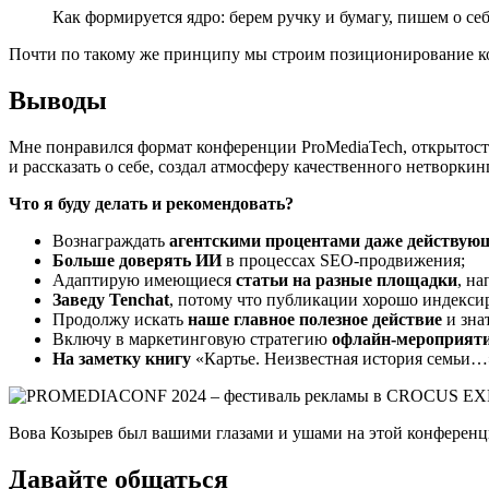
Как формируется ядро: берем ручку и бумагу, пишем о се
Почти по такому же принципу мы строим позиционирование ком
Выводы
Мне понравился формат конференции ProMediaTech, открытость
и рассказать о себе, создал атмосферу качественного нетворкин
Что я буду делать и рекомендовать?
Вознаграждать
агентскими процентами даже действую
Больше доверять ИИ
в процессах SEO-продвижения;
Адаптирую имеющиеся
статьи на разные площадки
, на
Заведу Tenchat
, потому что публикации хорошо индекси
Продолжу искать
наше главное полезное действие
и зна
Включу в маркетинговую стратегию
офлайн-мероприят
На заметку книгу
«Картье. Неизвестная история семьи…
Вова Козырев был вашими глазами и ушами на этой конференц
Давайте общаться