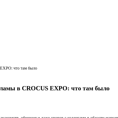
XPO: что там было
ламы в CROCUS EXPO: что там было
, знакомств, общения и даже споров с коллегами в области марке