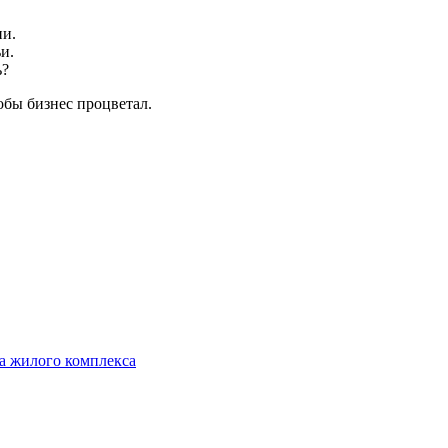
ии.
и.
ь?
тобы бизнес процветал.
а жилого комплекса