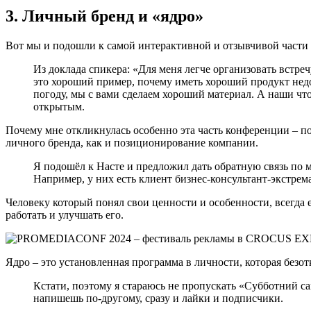
3. Личный бренд и «ядро»
Вот мы и подошли к самой интерактивной и отзывчивой части
Из доклада спикера: «Для меня легче организовать встр
это хороший пример, почему иметь хороший продукт недо
погоду, мы с вами сделаем хороший материал. А наши чт
открытым.
Почему мне откликнулась особенно эта часть конференции – по
личного бренда, как и позиционирование компании.
Я подошёл к Насте и предложил дать обратную связь по мо
Например, у них есть клиент бизнес-консультант-экстрема
Человеку который понял свои ценности и особенности, всегда ес
работать и улучшать его.
Ядро – это установленная программа в личности, которая безо
Кстати, поэтому я стараюсь не пропускать «Субботний с
напишешь по-другому, сразу и лайки и подписчики.