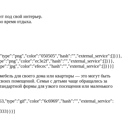
т под свой интерьер.
о время отдыха.
type":"png","color":"050505","hash":"","external_service":[]}}},
":"png","color":"ec3e2f","hash":"","external_service":[]}}},
":"jpg","color":"efecec","hash":"","external_service":[]}}}]
мебель для своего дома или квартиры — это могут быть
 своих помещений. Семьи с детьми чаще обращались за
тандартной формы для узкого посещения или маленького
,"type":"gif","color":"6c6969","hash":"","external_service":
3333}}}]