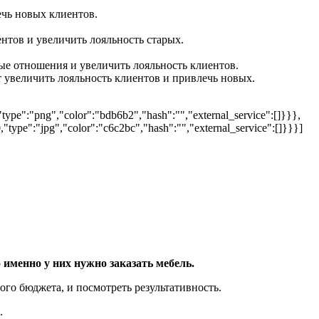
ечь новых клиентов.
ентов и увеличить лояльность старых.
ые отношения и увеличить лояльность клиентов.
т увеличить лояльность клиентов и привлечь новых.
type":"png","color":"bdb6b2","hash":"","external_service":[]}}},
type":"jpg","color":"c6c2bc","hash":"","external_service":[]}}}]
именно у них нужно заказать мебель.
го бюджета, и посмотреть результативность.
.