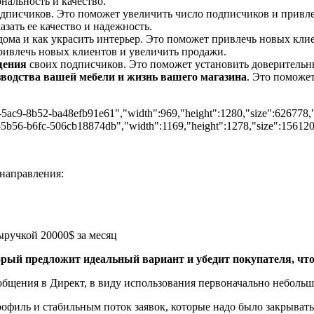
нальность и качество.
одписчиков. Это поможет увеличить число подписчиков и привл
зать ее качество и надежность.
 дома и как украсить интерьер. Это поможет привлечь новых кли
ривлечь новых клиентов и увеличить продажи.
щения
своих подписчиков. Это поможет установить доверительн
зводства вашей мебели и жизнь вашего магазина
. Это поможе
a-5ac9-8b52-ba48efb91e61","width":969,"height":1280,"size":626778,"
-5b56-b6fc-506cb18874db","width":1169,"height":1278,"size":156120,"
направления:
рый предложит идеальный вариант и убедит покупателя, что 
бщения в Директ, в виду использования первоначально небольшо
офиль и стабильным поток заявок, которые надо было закрывать