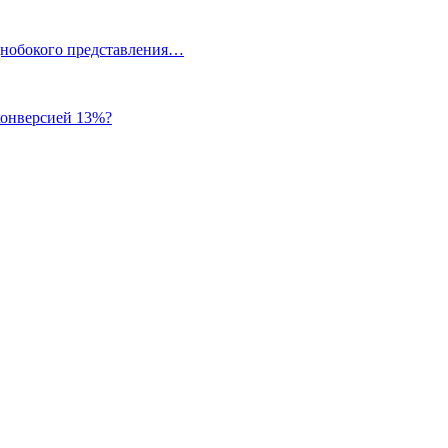
однобокого представления…
 конверсией 13%?