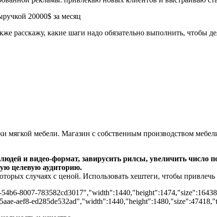
кже расскажу, какие шаги надо обязательно выполнить, чтобы д
жи мягкой мебели. Магазин с собственным производством мебели
людей и видео-формат, завирусить рилсы, увеличить число п
ую целевую аудиторию.
оторых случаях с ценой. Использовать хештеги, чтобы привлечь
9-54b6-8007-783582cd3017","width":1440,"height":1474,"size":164381,
-5aae-aef8-ed285de532ad","width":1440,"height":1480,"size":47418,"ty