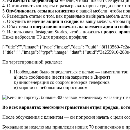
3.
Размещать видеообзоры
мебели, чтобы показать ее функцио
4. Организовать конкурсы и разыгрывать призы среди своих п
5
Опубликовать отзывы клиентов
о вашей мебели, чтобы пока
6. Размещать статьи о том, как правильно выбирать мебель для
7. Обсудить введение
акций и скидок
на вашу мебель, чтобы п
8. Обязательно
оперативно отвечать на комментарии и сооб
9. Использовать Instagram Stories, чтобы показать п
роцесс прои
Ниже набросали ТЗ для примера профиля:
[{"title":"","image":{"type":"image","data":{"uuid":"8f113560-7c2
{"title":"","image":{"type":"image","data":{"uuid":"3a255910-288e
По таргетированной рекламе:
Необходимо было определиться с целью — наметили три 
а) цель сообщение (вести на закрытие в Директ)
б) лидогенерация со сбором номеров телефонов
в) марквиз с небольшим опросником
Во всех вариантах необходим грамотный отдел продаж, кото
После обсуждения с клиентом — он попросил начать с цели соо
Буквально за неделю мы привлекли новых 70 подписчиков в пр