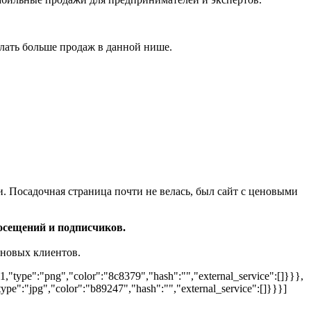
елать больше продаж в данной нише.
. Посадочная страница почти не велась, был сайт с ценовыми
осещений и подписчиков.
 новых клиентов.
"type":"png","color":"8c8379","hash":"","external_service":[]}}},
pe":"jpg","color":"b89247","hash":"","external_service":[]}}}]