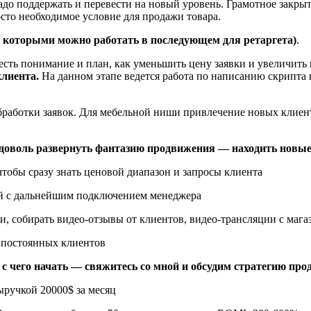
адо поддержать и перевести на новый уровень. Грамотное закры
осто необходимое условие для продажи товара.
 с которыми можно работать в последующем для ретаргета)
.
 есть понимание и план, как уменьшить цену заявки и увеличить
клиента.
На данном этапе ведется работа по написанию скрипта
работки заявок. Для мебельной ниши привлечение новых клиент
вдоволь развернуть фантазию продвижения — находить новые
тобы сразу знать ценовой диапазон и запросы клиента
ий с дальнейшим подключением менеджера
и, собирать видео-отзывы от клиентов, видео-трансляции с мага
и постоянных клиентов
е с чего начать — свяжитесь со мной и обсудим стратегию пр