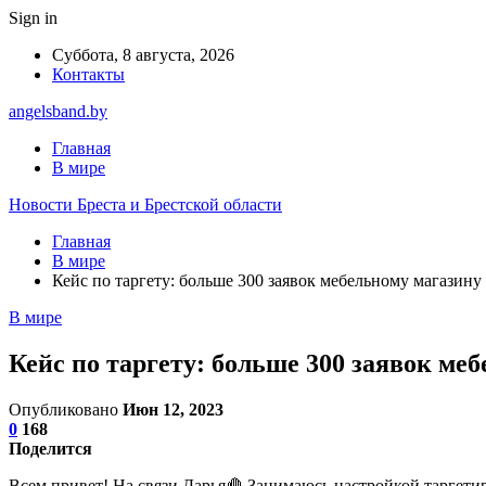
Sign in
Суббота, 8 августа, 2026
Контакты
angelsband.by
Главная
В мире
Новости Бреста и Брестской области
Главная
В мире
Кейс по таргету: больше 300 заявок мебельному магазину
В мире
Кейс по таргету: больше 300 заявок ме
Опубликовано
Июн 12, 2023
0
168
Поделится
Всем привет! На связи Дарья🤚 Занимаюсь настройкой таргет