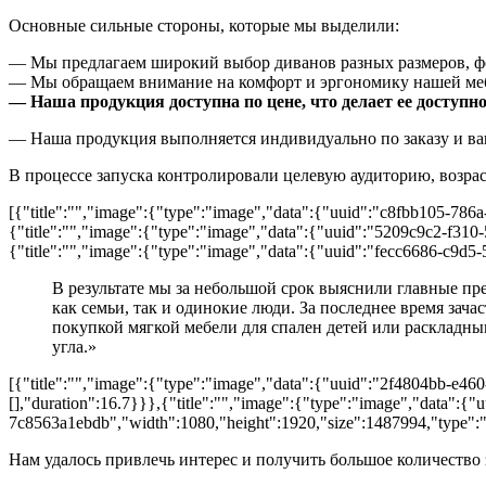
Основные сильные стороны, которые мы выделили:
— Мы предлагаем широкий выбор диванов разных размеров, фо
— Мы обращаем внимание на комфорт и эргономику нашей мебе
— Наша продукция доступна по цене, что делает ее доступн
— Наша продукция выполняется индивидуально по заказу и в
В процессе запуска контролировали целевую аудиторию, возраст
[{"title":"","image":{"type":"image","data":{"uuid":"c8fbb105-786
{"title":"","image":{"type":"image","data":{"uuid":"5209c9c2-f310
{"title":"","image":{"type":"image","data":{"uuid":"fecc6686-c9d5-
В результате мы за небольшой срок выяснили главные пр
как семьи, так и одинокие люди. За последнее время зач
покупкой мягкой мебели для спален детей или раскладн
угла.»
[{"title":"","image":{"type":"image","data":{"uuid":"2f4804bb-e46
[],"duration":16.7}}},{"title":"","image":{"type":"image","data":
7c8563a1ebdb","width":1080,"height":1920,"size":1487994,"type":"gi
Нам удалось привлечь интерес и получить большое количество 