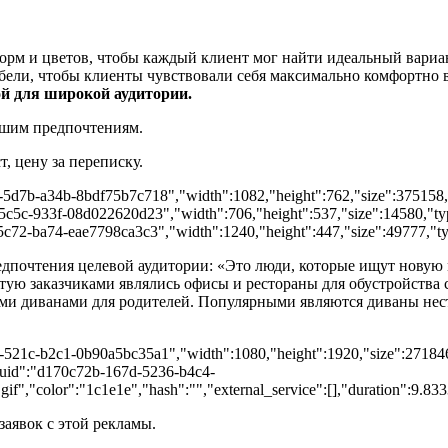
рм и цветов, чтобы каждый клиент мог найти идеальный вариан
ли, чтобы клиенты чувствовали себя максимально комфортно в
ой для широкой аудитории.
ашим предпочтениям.
, цену за переписку.
a-5d7b-a34b-8bdf75b7c718","width":1082,"height":762,"size":375158,"
-5c5c-933f-08d022620d23","width":706,"height":537,"size":14580,"type
5c72-ba74-eae7798ca3c3","width":1240,"height":447,"size":49777,"type
едпочтения целевой аудитории: «Это люди, которые ищут новую 
астую заказчиками являлись офисы и рестораны для обустройства
ыми диванами для родителей. Популярными являются диваны нес
0-521c-b2c1-0b90a5bc35a1","width":1080,"height":1920,"size":2718463
{"uuid":"d170c72b-167d-5236-b4c4-
f","color":"1c1e1e","hash":"","external_service":[],"duration":9.83
заявок с этой рекламы.