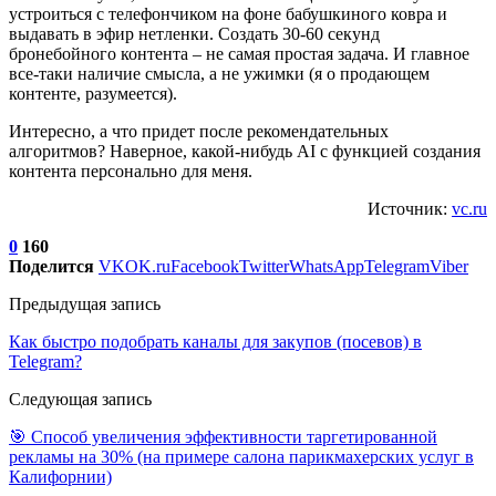
устроиться с телефончиком на фоне бабушкиного ковра и
выдавать в эфир нетленки. Создать 30-60 секунд
бронебойного контента – не самая простая задача. И главное
все-таки наличие смысла, а не ужимки (я о продающем
контенте, разумеется).
Интересно, а что придет после рекомендательных
алгоритмов? Наверное, какой-нибудь AI с функцией создания
контента персонально для меня.
Источник:
vc.ru
0
160
Поделится
VK
OK.ru
Facebook
Twitter
WhatsApp
Telegram
Viber
Предыдущая запись
Как быстро подобрать каналы для закупов (посевов) в
Telegram?
Следующая запись
🎯 Способ увеличения эффективности таргетированной
рекламы на 30% (на примере салона парикмахерских услуг в
Калифорнии)