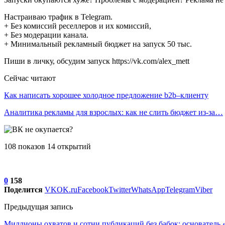
Настраиваю трафик в Telegram.
+ Без комиссий реселлеров и их комиссий,
+ Без модерации канала.
+ Минимальный рекламный бюджет на запуск 50 тыс.
Пиши в личку, обсудим запуск https://vk.com/alex_mett
Сейчас читают
Как написать хорошее холодное предложение b2b–клиенту
Аналитика рекламы для взрослых: как не слить бюджет из-за…
108 показов 14 открытий
0
158
Поделится
VK
OK.ru
Facebook
Twitter
WhatsApp
Telegram
Viber
Предыдущая запись
Миллионы охватов и сотни публикаций без бабок: основатель