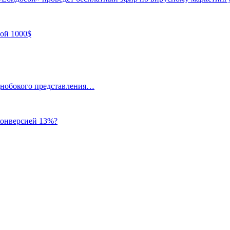
вой 1000$
однобокого представления…
 конверсией 13%?