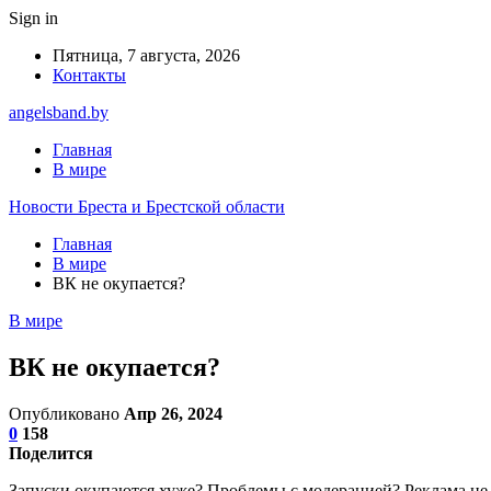
Sign in
Пятница, 7 августа, 2026
Контакты
angelsband.by
Главная
В мире
Новости Бреста и Брестской области
Главная
В мире
ВК не окупается?
В мире
ВК не окупается?
Опубликовано
Апр 26, 2024
0
158
Поделится
Запуски окупаются хуже? Проблемы с модерацией? Реклама не