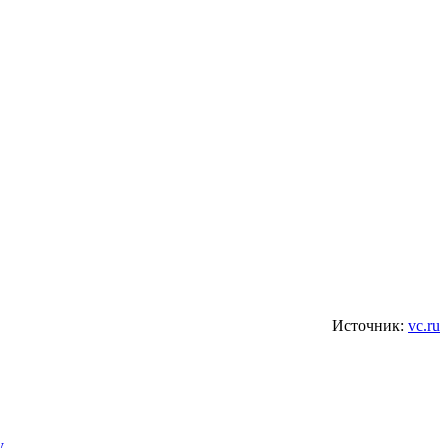
Источник:
vc.ru
у