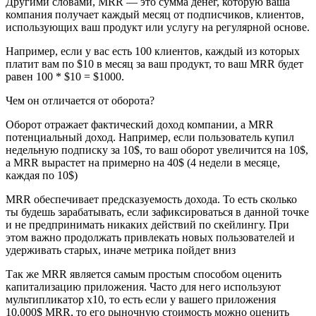
Другими словами, MRR — это сумма денег, которую ваша
компания получает каждый месяц от подписчиков, клиентов,
использующих ваш продукт или услугу на регулярной основе.
Например, если у вас есть 100 клиентов, каждый из которых
платит вам по $10 в месяц за ваш продукт, то ваш MRR будет
равен 100 * $10 = $1000.
Чем он отличается от оборота?
Оборот отражает фактический доход компании, а MRR
потенциальный доход. Например, если пользователь купил
недельную подписку за 10$, то ваш оборот увеличится на 10$,
а MRR вырастет на примерно на 40$ (4 недели в месяце,
каждая по 10$)
MRR обеспечивает предсказуемость дохода. То есть сколько
ты будешь зарабатывать, если зафиксироваться в данной точке
и не предпринимать никаких действий по скейлингу. При
этом важно продолжать привлекать новых пользователей и
удерживать старых, иначе метрика пойдет вниз
Так же MRR является самым простым способом оценить
капитализацию приложения. Часто для него используют
мультипликатор x10, то есть если у вашего приложения
10.000$ MRR, то его рыночную стоимость можно оценить