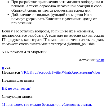
При разработке приложения оптимизация онбординга и
пейвола, а также обработка негативной реакции и сбор
обратной связи, являются ключевыми аспектами.
Добавление очевидных функций по модели Кано
помогут удерживать Клиентов и увеличить доход от
приложения.
Если у вас остались вопросы, то пишите их в комменты,
постараюсь все разобрать. А если вам интересно как запускать
IT продукты, как создать IT компанию и с чего начать стартап,
то можете смело писать мне в телеграм @dmitrii_polushin
5.1K показов 478 открытий
Источник:
vc.ru
0
224
Поделится
VK
OK.ru
Facebook
Twitter
WhatsApp
Telegram
Viber
Предыдущая запись
ВК не окупается?
Следующая запись
11 платформ, где можно бесплатно публиковать статьи: