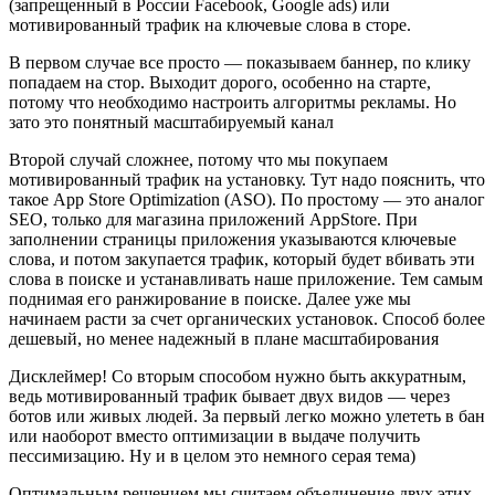
(запрещенный в России Facebook, Google ads) или
мотивированный трафик на ключевые слова в сторе.
В первом случае все просто — показываем баннер, по клику
попадаем на стор. Выходит дорого, особенно на старте,
потому что необходимо настроить алгоритмы рекламы. Но
зато это понятный масштабируемый канал
Второй случай сложнее, потому что мы покупаем
мотивированный трафик на установку. Тут надо пояснить, что
такое App Store Optimization (ASO). По простому — это аналог
SEO, только для магазина приложений AppStore. При
заполнении страницы приложения указываются ключевые
слова, и потом закупается трафик, который будет вбивать эти
слова в поиске и устанавливать наше приложение. Тем самым
поднимая его ранжирование в поиске. Далее уже мы
начинаем расти за счет органических установок. Способ более
дешевый, но менее надежный в плане масштабирования
Дисклеймер! Со вторым способом нужно быть аккуратным,
ведь мотивированный трафик бывает двух видов — через
ботов или живых людей. За первый легко можно улететь в бан
или наоборот вместо оптимизации в выдаче получить
пессимизацию. Ну и в целом это немного серая тема)
Оптимальным решением мы считаем объединение двух этих