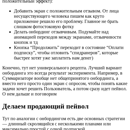
положительный эффект):
Добавить экран с положительным отзывом. От лица
несуществующего человека пишем как круто
приложение решило его проблему. Главное не брать
слишком фотостоковую фотку
Делать онбординг отзывчивым. Подумайте над
анимацией переходов между экранами, отзывчивости
кнопок и тд
Кнопка “Продолжить” переходит в состояние “Оплати
подписку”, чтобы отловить “спидранеров”, которые
быстрее хотят уже заплатить нам денег)
Конечно, тут нет универсального рецепта. Лучший вариант
онбординга это всегда результат эксперимента. Например, в
Суммаризаторе вообще нет общепринятого онбординга, а
вместо него просто один экран с опросом, чтобы понять какие
задачи хочет решить Пользователь, а потом сразу идет пейвол.
О нем дальше и поговорим
Делаем продающий пейвол
Тут по аналогии с онбордингом есть две основных стратегии
— длинный скролящийся с несколькими планами или
максимально простой с одной подпиской.