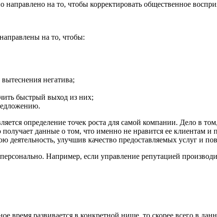
 направлено на то, чтобы корректировать общественное восприя
направлены на то, чтобы:
 вытеснения негатива;
чить быстрый выход из них;
редложению.
вляется определение точек роста для самой компании. Дело в 
получает данные о том, что именно не нравится ее клиентам и п
ою деятельность, улучшив качество предоставляемых услуг и по
персонально. Например, если управление репутацией производит
е время развивается в конкретной нише, то скорее всего в данн