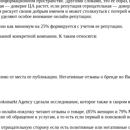
информационном пространстве. Другими словами, это ее образ, 
ая — доверие ЦА растет, если репутация отрицательная — довер
 рискует своим добрым именем и может столкнуться с потерей 
, уделяют особое внимание онлайн-репутации.
ии как минимум на 25% формируется с учетом ее репутации.
наний конкретной компании. К таким относятся:
мо от места ее публикации. Негативные отзывы о бренде во Вко
ksmarkt Agency сделали исследование, которое также в скором 
бо онлайн-покупку читают отзывы о товаре. (85% женщин и 79%
е об обращение к услугам, а то есть если первый в поисковой в
 отрицательную сторону если есть позитивные или негативные 