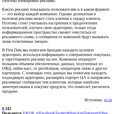
способы блокировки рекламы.
Какую рекламу показывать пользователям и в каком формате
— это выбор каждой компании. Однако деликатная и
полезная реклама может стать ключом к сердцу клиента.
Поэтому стоит учитывать настроения и предпочтения
пользователей, изучать свою аудиторию, только тогда
информационное пространство сможет очиститься от
рекламного спама, а сообщения от компаний будут вызывать
лишь позитивные эмоции.
В First Data мы помогаем брендам находить целевую
аудиторию, используя информацию о совершенных покупках,
и таргетировать рекламу на нее. Компания оперирует
большим объемом обезличенных данных, полученных из
ОФД, online-касс, от ритейлеров, операторов связи и других
партнеров. С помощью этих данных мы помогаем находить
подходящую аудиторию, расширять портрет ЦА и направлять
рекламные сообщение тем клиентам, которые наиболее
заинтересованы в покупке продукта, что помогает увеличить
продажи.
Источник:
vc.ru
0
242
Поделится
VK
OK.ru
Facebook
Twitter
WhatsApp
Telegram
Viber