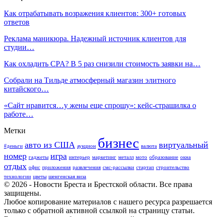
Как отрабатывать возражения клиентов: 300+ готовых
ответов
Реклама маникюра. Надежный источник клиентов для
студии…
Как охладить CPA? В 5 раз снизили стоимость заявки на…
Собрали на Тильде атмосферный магазин элитного
китайского…
«Сайт нравится…у жены еще спрошу»: кейс-страшилка о
работе…
Метки
бизнес
авто из США
виртуальный
#деньги
аукцион
валюта
номер
игра
гаджеты
интерьер
маркетинг
металл
мото
образование
окна
отдых
офис
приложения
развлечения
смс-рассылки
стартап
строительство
технологии
цветы
шенгенская виза
© 2026 - Новости Бреста и Брестской области. Все права
защищены.
Любое копирование материалов с нашего ресурса разрешается
только с обратной активной ссылкой на страницу статьи.