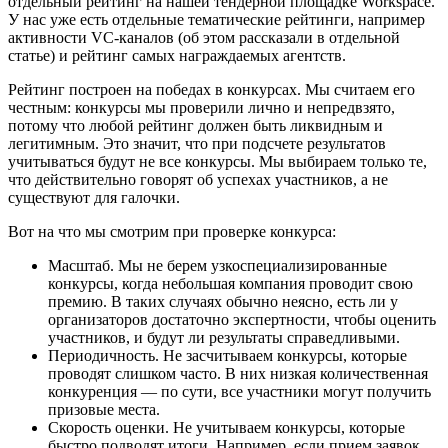
отдельный рейтинг на нашей тендерной площадке Workspace.
У нас уже есть отдельные тематические рейтинги, например
активности VC-каналов (об этом рассказали в отдельной
статье) и рейтинг самых награждаемых агентств.
Рейтинг построен на победах в конкурсах. Мы считаем его
честным: конкурсы мы проверили лично и непредвзято,
потому что любой рейтинг должен быть ликвидным и
легитимным. Это значит, что при подсчете результатов
учитываться будут не все конкурсы. Мы выбираем только те,
что действительно говорят об успехах участников, а не
существуют для галочки.
Вот на что мы смотрим при проверке конкурса:
Масштаб. Мы не берем узкоспециализированные
конкурсы, когда небольшая компания проводит свою
премию. В таких случаях обычно неясно, есть ли у
организаторов достаточно экспертности, чтобы оценить
участников, и будут ли результаты справедливыми.
Периодичность. Не засчитываем конкурсы, которые
проводят слишком часто. В них низкая количественная
конкуренция — по сути, все участники могут получить
призовые места.
Скорость оценки. Не учитываем конкурсы, которые
быстро подводят итоги. Например, если прием заявок