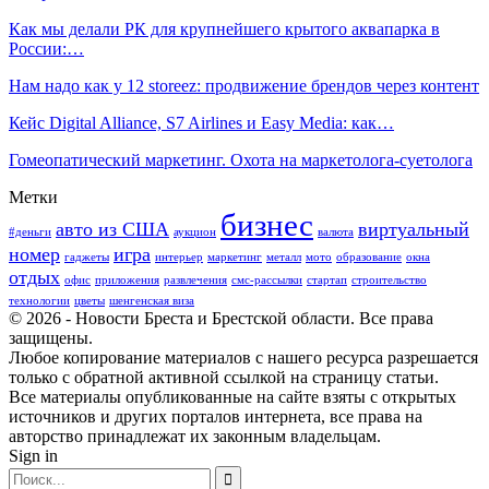
Как мы делали РК для крупнейшего крытого аквапарка в
России:…
Нам надо как у 12 storeez: продвижение брендов через контент
Кейс Digital Alliance, S7 Airlines и Easy Media: как…
Гомеопатический маркетинг. Охота на маркетолога-суетолога
Метки
бизнес
авто из США
виртуальный
#деньги
аукцион
валюта
номер
игра
гаджеты
интерьер
маркетинг
металл
мото
образование
окна
отдых
офис
приложения
развлечения
смс-рассылки
стартап
строительство
технологии
цветы
шенгенская виза
© 2026 - Новости Бреста и Брестской области. Все права
защищены.
Любое копирование материалов с нашего ресурса разрешается
только с обратной активной ссылкой на страницу статьи.
Все материалы опубликованные на сайте взяты с открытых
источников и других порталов интернета, все права на
авторство принадлежат их законным владельцам.
Sign in