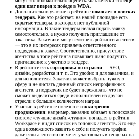
могут это положительно оценить. Фактически это
еще
один шаг вперед к победе в WDA
.
Дополнительно участие в рейтинге
помогает в поисках
тендеров
. Как это работает: на нашей площадке есть
скрытые тендеры, в которых нет публичной
информации. В такие тендеры нельзя подать заявку
самостоятельно, а нужно получить приглашение от
заказчика. Заказчики могут смотреть рейтинги агентств
— это в их интересах привлечь ответственного
подрядчика к задаче. Соответственно, присутствие
агентства в топе рейтинга повышает шанс получить
приглашение к участию в тендере.
В рейтинге есть
сортировка по отрасли
— SEO,
дизайн, разработка и т. п. Это удобно и для заказчика, и
для исполнителя. Заказчик может выбрать нужную
сферу и не листать длинный список непрофильных
агентств, а подрядчик не будет переживать, что не
сможет выделиться среди исполнителей из другой
отрасли с большим количеством наград.
Участие в рейтинге полезно
с точки зрения
продвижения
: например, заказчик вбивает в поисковой
системе «лучшие дизайн-студии», попадает в рейтинг
Workspace и видит список из топовых агентств. Это еще
одна возможность заявить о себе и получить трафик,
даже если агентство не хочет участвовать в тендерах на