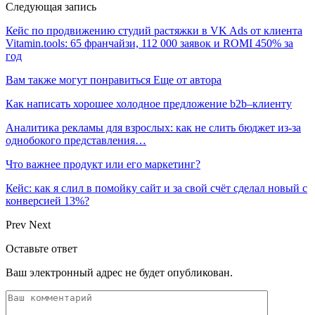
Следующая запись
Кейс по продвижению студий растяжки в VK Ads от клиента
Vitamin.tools: 65 франчайзи, 112 000 заявок и ROMI 450% за
год
Вам также могут понравиться
Еще от автора
Как написать хорошее холодное предложение b2b–клиенту
Аналитика рекламы для взрослых: как не слить бюджет из-за
однобокого представления…
Что важнее продукт или его маркетинг?
Кейс: как я слил в помойку сайт и за свой счёт сделал новый с
конверсией 13%?
Prev
Next
Оставьте ответ
Ваш электронный адрес не будет опубликован.