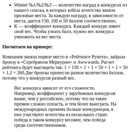
Winner №1/№2/№3 — количество наград в конкурсах из
нашего списка, в которых кейсы агентства заняли
призовые места. За каждую награду, в зависимости от
места, дается 150, 100 и 50 баллов соответственно.
К — коэффициент конкурса. Каждый конкурс имеет
свой вес. Чтобы узнать балл, нужно вес конкурса
умножить на вес места.
Посчитаем на примере:
Компания заняла первое место в «Рейтинге Рунета», забрала
бронзу в «Серебряном Меркурии» и Awwwards. Расчет
рейтинга будет выглядеть так: 1 × 150 × 1 + 1 × 50 × 1 + 1 × 50
× 1,2 = 260.Две бронзы принесли разное количество баллов,
потому что у конкурсов разный вес.
Вес конкурса зависит от его сложности.
Например, коэффициент у зарубежных конкурсов
выше, чем у российских, потому что на такие
премии сложно попасть, и тем более выиграть. На
международных премиях больше конкуренция, в
них участвуют агентства из нескольких стран:
победа в таком конкурсе весомее, чем победа
среди соотечественников.