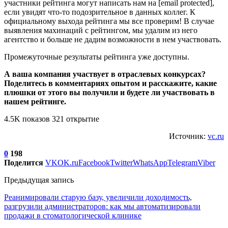
участники рейтинга могут написать нам на [email protected],
если увидят что-то подозрительное в данных коллег. К
официальному выхода рейтинга мы все проверим! В случае
выявления махинаций с рейтингом, мы удалим из него
агентство и больше не дадим возможности в нем участвовать.
Промежуточные результаты рейтинга уже доступны.
А ваша компания участвует в отраслевых конкурсах?
Поделитесь в комментариях опытом и расскажите, какие
плюшки от этого вы получили и будете ли участвовать в
нашем рейтинге.
4.5K показов 321 открытие
Источник:
vc.ru
0
198
Поделится
VK
OK.ru
Facebook
Twitter
WhatsApp
Telegram
Viber
Предыдущая запись
Реанимировали старую базу, увеличили доходимость,
разгрузили администраторов: как мы автоматизировали
продажи в стоматологической клинике