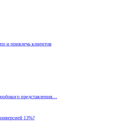
упо и привлечь клиентов
однобокого представления…
 конверсией 13%?