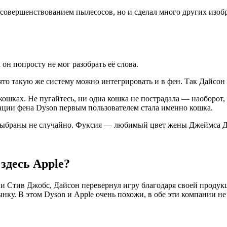
совершенствованием пылесосов, но и сделал много других изоб
он попросту не мог разобрать её слова.
то такую же систему можно интегрировать и в фен. Так Дайсон
кошках. Не пугайтесь, ни одна кошка не пострадала — наоборот
ации фена Dyson первым пользователем стала именно кошка.
выбраны не случайно. Фуксия — любимый цвет жены Джеймса Д
здесь Apple?
 и Стив Джобс, Дайсон перевернул игру благодаря своей продук
ку. В этом Dyson и Apple очень похожи, в обе эти компании н