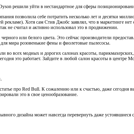
, Dyson решили уйти в нестандартное для сферы позиционирован
пания позволила себе потратить несколько лет и десятки милли
ей рекламе). Хотя сам Стив Джобс заявлял, что в маркетинге нет 
ак не считал и активно использовал это в продвижении.
 черного или белого цвета. Это сейчас производители предоста
 для мира розовенькие фены и фиолетовые пылесосы.
ли во всех модных и дорогих салонах красоты, парикмахерских,
егодня это работает. Зайдите в любой салон красоты в центре М
.
статье про Red Bull. К сожалению или к счастью, даже сегодня вы
ировали это в свое ценообразование.
ывного дизайна может навсегда перевернуть даже устоявшиеся с