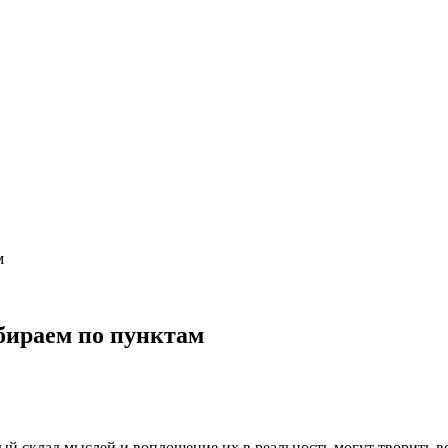
м
бираем по пунктам
ый склад мыслей и воплощение их в реальность могут творить 