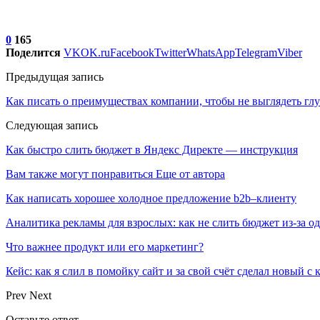
0
165
Поделится
VK
OK.ru
Facebook
Twitter
WhatsApp
Telegram
Viber
Предыдущая запись
Как писать о преимуществах компании, чтобы не выглядеть гл
Следующая запись
Как быстро слить бюджет в Яндекс Директе — инструкция
Вам также могут понравиться
Еще от автора
Как написать хорошее холодное предложение b2b–клиенту
Аналитика рекламы для взрослых: как не слить бюджет из-за 
Что важнее продукт или его маркетинг?
Кейс: как я слил в помойку сайт и за свой счёт сделал новый с
Prev
Next
Оставьте ответ