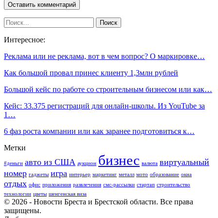
Интересное:
Реклама или не реклама, вот в чем вопрос? О маркировке…
Как большой провал принес клиенту 1,3млн рублей
Большой кейс по работе со строительным бизнесом или как…
Кейс: 33.375 регистраций для онлайн-школы. Из YouTube за
1…
6 фаз роста компании или как заранее подготовиться к…
Метки
бизнес
авто из США
виртуальный
#деньги
аукцион
валюта
номер
игра
гаджеты
интерьер
маркетинг
металл
мото
образование
окна
отдых
офис
приложения
развлечения
смс-рассылки
стартап
строительство
технологии
цветы
шенгенская виза
© 2026 - Новости Бреста и Брестской области. Все права
защищены.