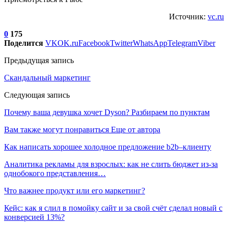
Источник:
vc.ru
0
175
Поделится
VK
OK.ru
Facebook
Twitter
WhatsApp
Telegram
Viber
Предыдущая запись
Скандальный маркетинг
Следующая запись
Почему ваша девушка хочет Dyson? Разбираем по пунктам
Вам также могут понравиться
Еще от автора
Как написать хорошее холодное предложение b2b–клиенту
Аналитика рекламы для взрослых: как не слить бюджет из-за
однобокого представления…
Что важнее продукт или его маркетинг?
Кейс: как я слил в помойку сайт и за свой счёт сделал новый с
конверсией 13%?