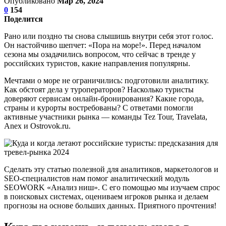
Опубликовано
Мар 26, 2024
0
154
Поделится
Рано или поздно ты снова слышишь внутри себя этот голос.
Он настойчиво шепчет: «Пора на море!». Перед началом
сезона мы озадачились вопросом, что сейчас в тренде у
российских туристов, какие направления популярны.
Мечтами о море не ограничились: подготовили аналитику.
Как обстоят дела у туроператоров? Насколько туристы
доверяют сервисам онлайн-бронирования? Какие города,
страны и курорты востребованы? С ответами помогли
активные участники рынка — команды Tez Tour, Travelata,
Anex и Ostrovok.ru.
Сделать эту статью полезной для аналитиков, маркетологов и
SEO-специалистов нам помог аналитический модуль
SEOWORK «Анализ ниш». С его помощью мы изучаем спрос
в поисковых системах, оцениваем игроков рынка и делаем
прогнозы на основе больших данных. Приятного прочтения!