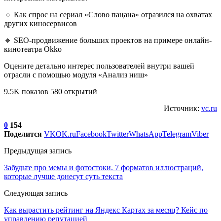
🔹 Как спрос на сериал «Слово пацана» отразился на охватах
других киносервисов
🔹 SEO-продвижение больших проектов на примере онлайн-
кинотеатра Okko
Оцените детально интерес пользователей внутри вашей
отрасли с помощью модуля «Анализ ниш»
9.5K показов 580 открытий
Источник:
vc.ru
0
154
Поделится
VK
OK.ru
Facebook
Twitter
WhatsApp
Telegram
Viber
Предыдущая запись
Забудьте про мемы и фотостоки. 7 форматов иллюстраций,
которые лучше донесут суть текста
Следующая запись
Как вырастить рейтинг на Яндекс Картах за месяц? Кейс по
управлению репутацией