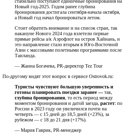
стабильно поступают единичные бронирования на
Новый год-2025. Годом ранее глубина
бронирования достигала сентября-начала октября,
а Новый год начал бронироваться летом.
Стоит обратить внимание и на список стран, так
накануне Нового 2024 года взлетели первые
прямые рейсы а/к Аэрофлот на остров Хайнань, и
это направление стало вторым в Юго-Восточной
Азии с массовыми полетными программами после
Таиланда.
— Жанна Богачева, PR-директор Tez Tour
По-другому видят этот вопрос в сервисе Ostrovok.ru:
Туристы чувствуют большую уверенность и
готовы планировать поездки заранее —
так,
глубина бронирования
, то есть период между
моментом бронирования и датой заезда,
растет
: по
России в 2023 году он увеличился почти на
четверть — с 15 дней до 18,5 дней (+23%), за
рубежом — с 18 до 21 дня (+17%).
— Мария Гаврик, PR-менеджер