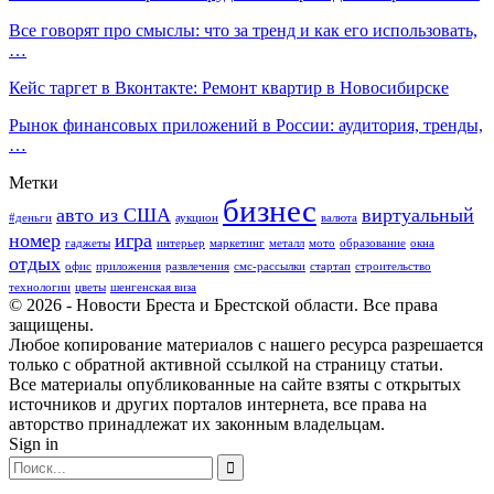
Все говорят про смыслы: что за тренд и как его использовать,
…
Кейс таргет в Вконтакте: Ремонт квартир в Новосибирске
Рынок финансовых приложений в России: аудитория, тренды,
…
Метки
бизнес
авто из США
виртуальный
#деньги
аукцион
валюта
номер
игра
гаджеты
интерьер
маркетинг
металл
мото
образование
окна
отдых
офис
приложения
развлечения
смс-рассылки
стартап
строительство
технологии
цветы
шенгенская виза
© 2026 - Новости Бреста и Брестской области. Все права
защищены.
Любое копирование материалов с нашего ресурса разрешается
только с обратной активной ссылкой на страницу статьи.
Все материалы опубликованные на сайте взяты с открытых
источников и других порталов интернета, все права на
авторство принадлежат их законным владельцам.
Sign in