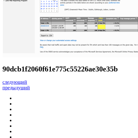
90dcb1f2060f61e775c55226ae30e35b
следующий
предыдущий