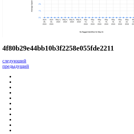
4f80b29e44bb10b3f2258e055fde2211
следующий
предыдущий