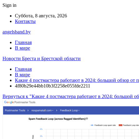
Sign in
Суббота, 8 августа, 2026
Контакты
angelsband.by
Главная
В мире
Новости Бреста и Брестской области
Главная
В мире
Какие 4 постмастера работают в 2024: большой обзор от 
4f80b29e44bb10b3f2258e055fde2211
Вернуться к "Какие 4 постмастера работают в 2024: большой об