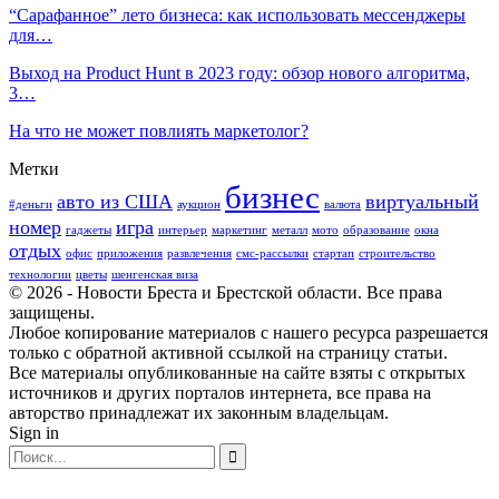
“Сарафанное” лето бизнеса: как использовать мессенджеры
для…
Выход на Product Hunt в 2023 году: обзор нового алгоритма,
3…
На что не может повлиять маркетолог?
Метки
бизнес
авто из США
виртуальный
#деньги
аукцион
валюта
номер
игра
гаджеты
интерьер
маркетинг
металл
мото
образование
окна
отдых
офис
приложения
развлечения
смс-рассылки
стартап
строительство
технологии
цветы
шенгенская виза
© 2026 - Новости Бреста и Брестской области. Все права
защищены.
Любое копирование материалов с нашего ресурса разрешается
только с обратной активной ссылкой на страницу статьи.
Все материалы опубликованные на сайте взяты с открытых
источников и других порталов интернета, все права на
авторство принадлежат их законным владельцам.
Sign in