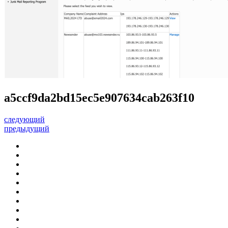
a5ccf9da2bd15ec5e907634cab263f10
следующий
предыдущий